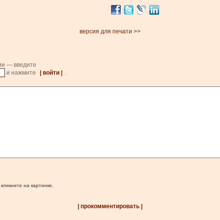
версия для печати >>
ии — введите
и нажмите
| войти |
.
 кликните на картинке.
| прокомментировать |