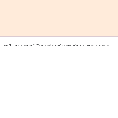
тва "Iнтерфакс-Україна", "Українськi Новини" в каком-либо виде строго запрещены