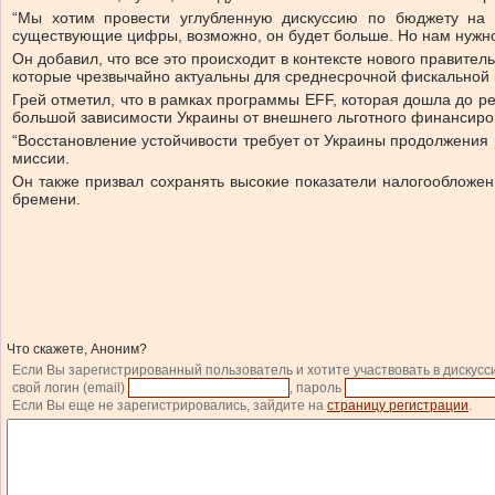
“Мы хотим провести углубленную дискуссию по бюджету на 
существующие цифры, возможно, он будет больше. Но нам нужно, 
Он добавил, что все это происходит в контексте нового правите
которые чрезвычайно актуальны для среднесрочной фискальной 
Грей отметил, что в рамках программы EFF, которая дошла до р
большой зависимости Украины от внешнего льготного финансиро
“Восстановление устойчивости требует от Украины продолжения 
миссии.
Он также призвал сохранять высокие показатели налогообложен
бремени.
Что скажете, Аноним?
Если Вы зарегистрированный пользователь и хотите участвовать в дискусс
свой логин (email)
, пароль
Если Вы еще не зарегистрировались, зайдите на
страницу регистрации
.