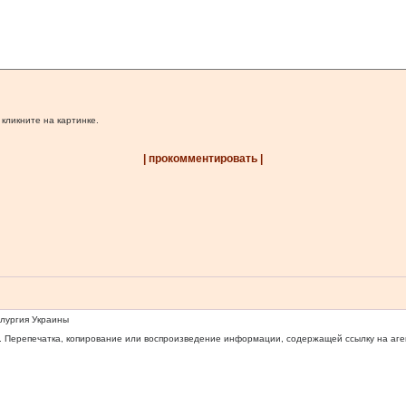
 кликните на картинке.
| прокомментировать |
ллургия Украины
 Перепечатка, копирование или воспроизведение информации, содержащей ссылку на агентс