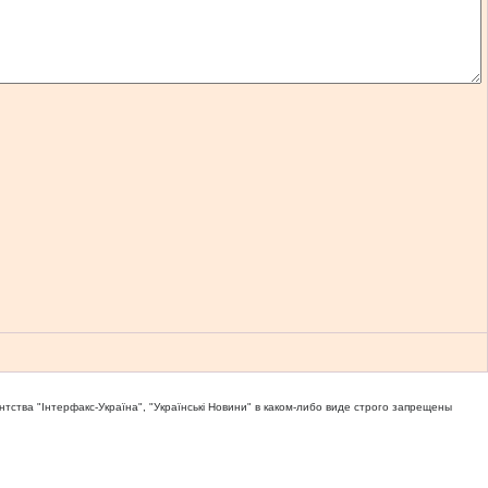
тва "Iнтерфакс-Україна", "Українськi Новини" в каком-либо виде строго запрещены