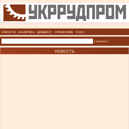
НОВОСТИ
АНАЛИТИКА
ДАЙДЖЕСТ
СПРАВОЧНИК
О НАС
| искать |
НОВОСТЬ