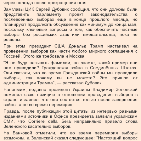
через полгода после прекращения огня.
Замглавы ЦИК Сергей Дубовик сообщил, что они должны были
представить парламенту проект законодательства о
послевоенных выборах еще в конце прошлого месяца, но
планируют продолжать обсуждение как минимум до конца мая,
поскольку ключевые вопросы о том, как обеспечить честные
выборы без российских атак или вмешательства, пока не
решены.
При этом президент США Дональд Трамп настаивал на
проведении выборов как части любого мирного соглашения с
Россией. Этого же требовала и Москва.
“Я не буду называть фамилии, но знаете, какой пример они
нам приводили? Гражданская война в Соединённых Штатах.
Они сказали, что во время Гражданской войны мы проводили
выборы, так почему вы не можете? Это пришло от
администрации Трампа”, — рассказал Дубовик.
Напонмим, недавно президент Украины Владимир Зеленский
поменял свою позицию в отношении проведения выборов в
стране и заявил, что они состоятся только после завершения
войны, а не во время перемирия.
Правда, после публикации этой цитаты из интервью разными
изданиями источники в Офисе президента заявили украинским
СМИ, что Corriere della Sera неправильно привело слова
Зеленского касательно выборов.
На Банковой отметили, что во время перемирия выборы
возможны, а Зеленский сказал следующее: “Настоящий вопрос