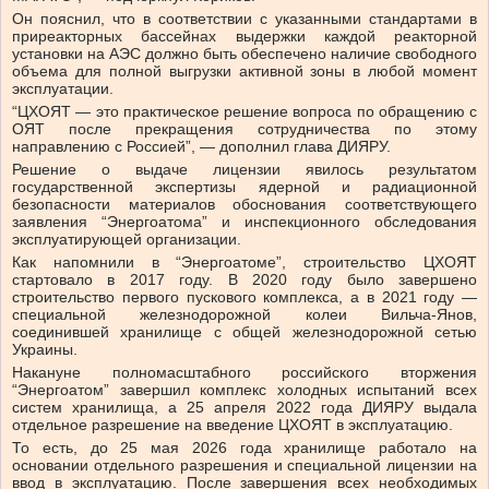
Он пояснил, что в соответствии с указанными стандартами в
приреакторных бассейнах выдержки каждой реакторной
установки на АЭС должно быть обеспечено наличие свободного
объема для полной выгрузки активной зоны в любой момент
эксплуатации.
“ЦХОЯТ — это практическое решение вопроса по обращению с
ОЯТ после прекращения сотрудничества по этому
направлению с Россией”, — дополнил глава ДИЯРУ.
Решение о выдаче лицензии явилось результатом
государственной экспертизы ядерной и радиационной
безопасности материалов обоснования соответствующего
заявления “Энергоатома” и инспекционного обследования
эксплуатирующей организации.
Как напомнили в “Энергоатоме”, строительство ЦХОЯТ
стартовало в 2017 году. В 2020 году было завершено
строительство первого пускового комплекса, а в 2021 году —
специальной железнодорожной колеи Вильча-Янов,
соединившей хранилище с общей железнодорожной сетью
Украины.
Накануне полномасштабного российского вторжения
“Энергоатом” завершил комплекс холодных испытаний всех
систем хранилища, а 25 апреля 2022 года ДИЯРУ выдала
отдельное разрешение на введение ЦХОЯТ в эксплуатацию.
То есть, до 25 мая 2026 года хранилище работало на
основании отдельного разрешения и специальной лицензии на
ввод в эксплуатацию. После завершения всех необходимых