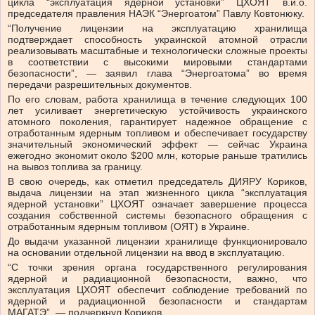
цикла “эксплуатация ядерной установки” ЦХОЯТ в.и.о.
председателя правления НАЭК “Энергоатом” Павлу Ковтонюку.
“Получение лицензии на эксплуатацию хранилища
подтверждает способность украинской атомной отрасли
реализовывать масштабные и технологически сложные проекты
в соответствии с высокими мировыми стандартами
безопасности”, — заявил глава “Энергоатома” во время
передачи разрешительных документов.
По его словам, работа хранилища в течение следующих 100
лет усиливает энергетическую устойчивость украинского
атомного поколения, гарантирует надежное обращение с
отработанным ядерным топливом и обеспечивает государству
значительный экономический эффект — сейчас Украина
ежегодно экономит около $200 млн, которые раньше тратились
на вывоз топлива за границу.
В свою очередь, как отметил председатель ДИЯРУ Кориков,
выдача лицензии на этап жизненного цикла “эксплуатация
ядерной установки” ЦХОЯТ означает завершение процесса
создания собственной системы безопасного обращения с
отработанным ядерным топливом (ОЯТ) в Украине.
До выдачи указанной лицензии хранилище функционировало
на основании отдельной лицензии на ввод в эксплуатацию.
“С точки зрения органа государственного регулирования
ядерной и радиационной безопасности, важно, что
эксплуатация ЦХОЯТ обеспечит соблюдение требований по
ядерной и радиационной безопасности и стандартам
МАГАТЭ”, — подчеркнул Кориков.