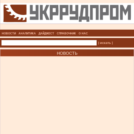
НОВОСТИ
АНАЛИТИКА
ДАЙДЖЕСТ
СПРАВОЧНИК
О НАС
| искать |
НОВОСТЬ