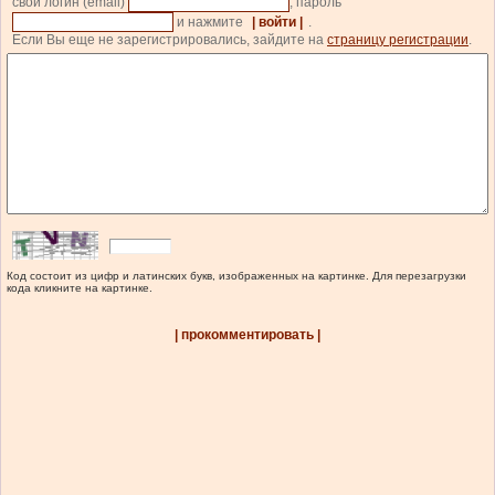
свой логин (email)
, пароль
и нажмите
| войти |
.
Если Вы еще не зарегистрировались, зайдите на
страницу регистрации
.
Код состоит из цифр и латинских букв, изображенных на картинке. Для перезагрузки
кода кликните на картинке.
| прокомментировать |