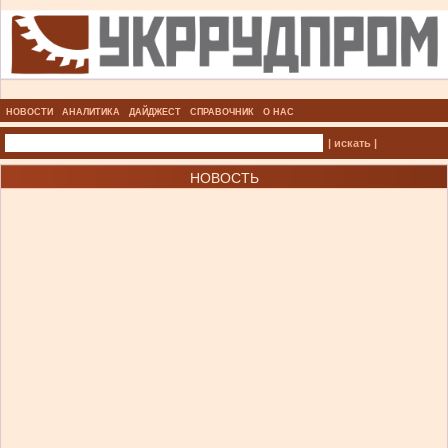
НОВОСТИ
АНАЛИТИКА
ДАЙДЖЕСТ
СПРАВОЧНИК
О НАС
| искать |
НОВОСТЬ