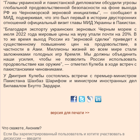
“Главы украинской и пакистанской дипломатии обсудили угрозы
глобальной продовольственной безопасности на фоне выхода
РФ из Черноморской зерновой инициативы”, — сообщают в
МИД, подчеркивая, что это был первый в истории двусторонних
отношений официальный визит главы МИД Украины в Пакистан.
“Благодаря экспорту украинских зерновых Черным морем с
июля 2022 года мировые цены на муку упали почти на 20%. В
то же время выход России из “зерновой сделки” приведет к
существенному повышению цен на продовольствие, в
частности в Азии. Миллионы жизней во всем мире стали
заложниками голодных игр Кремля. Мы должны объединить
наши усилия, чтобы не позволить России использовать
продовольствие как оружие”, — отметил Кулеба в ходе встреч с
пакистанскими чиновниками.
У Дмитрия Кулебы состоялись встречи с премьер-министром
Пакистана Шахбаз Шарифом и министром иностранных дел
Билавалом Бхутто Зардари.
версия для печати >>
Что скажете, Аноним?
Если Вы зарегистрированный пользователь и хотите участвовать в
дискуссии — введите