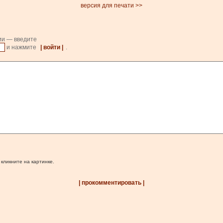
версия для печати >>
ии — введите
и нажмите
| войти |
.
 кликните на картинке.
| прокомментировать |