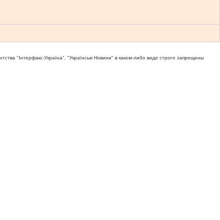
тва "Iнтерфакс-Україна", "Українськi Новини" в каком-либо виде строго запрещены