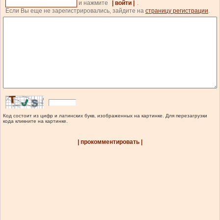
и нажмите
| войти |
.
Если Вы еще не зарегистрировались, зайдите на
страницу регистрации
.
Код состоит из цифр и латинских букв, изображенных на картинке. Для перезагрузки
кода кликните на картинке.
| прокомментировать |