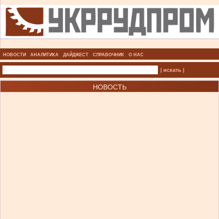
НОВОСТИ
АНАЛИТИКА
ДАЙДЖЕСТ
СПРАВОЧНИК
О НАС
| искать |
НОВОСТЬ