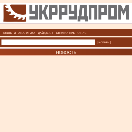
НОВОСТИ
АНАЛИТИКА
ДАЙДЖЕСТ
СПРАВОЧНИК
О НАС
| искать |
НОВОСТЬ