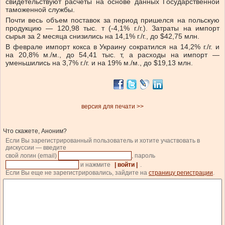
свидетельствуют расчеты на основе данных Государственной
таможенной службы.
Почти весь объем поставок за период пришелся на польскую
продукцию — 120,98 тыс. т (-4,1% г./г.). Затраты на импорт
сырья за 2 месяца снизились на 14,1% г./г., до $42,75 млн.
В феврале импорт кокса в Украину сократился на 14,2% г./г. и
на 20,8% м./м., до 54,41 тыс. т, а расходы на импорт —
уменьшились на 3,7% г./г. и на 19% м./м., до $19,13 млн.
версия для печати >>
Что скажете, Аноним?
Если Вы зарегистрированный пользователь и хотите участвовать в
дискуссии — введите
свой логин (email)
, пароль
и нажмите
| войти |
.
Если Вы еще не зарегистрировались, зайдите на
страницу регистрации
.