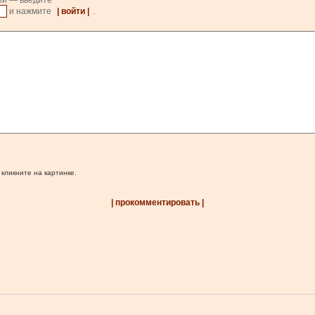
ии — введите
и нажмите
| войти |
.
 кликните на картинке.
| прокомментировать |