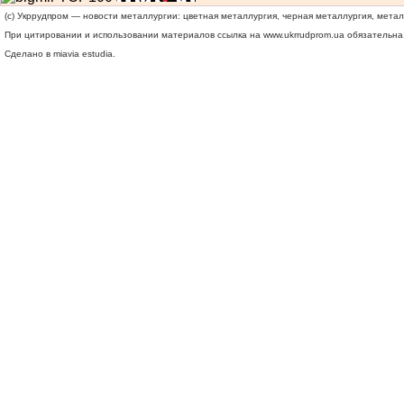
(c) Укррудпром — новости металлургии: цветная металлургия, черная металлургия, мета
При цитировании и использовании материалов ссылка на
www.ukrrudprom.ua
обязательна.
Сделано в miavia estudia.