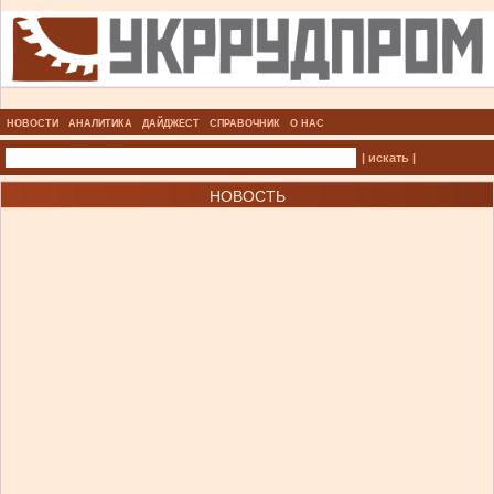
НОВОСТИ
АНАЛИТИКА
ДАЙДЖЕСТ
СПРАВОЧНИК
О НАС
| искать |
НОВОСТЬ