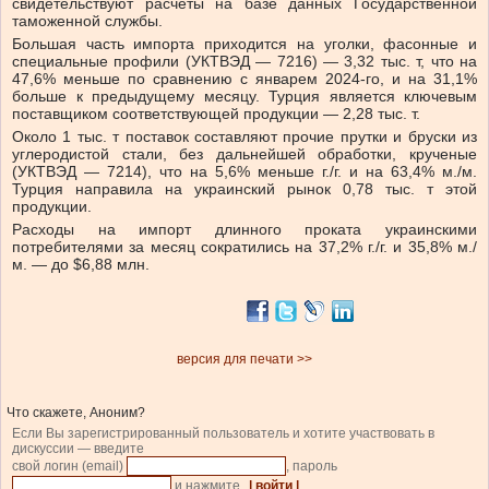
свидетельствуют расчеты на базе данных Государственной
таможенной службы.
Большая часть импорта приходится на уголки, фасонные и
специальные профили (УКТВЭД — 7216) — 3,32 тыс. т, что на
47,6% меньше по сравнению с январем 2024-го, и на 31,1%
больше к предыдущему месяцу. Турция является ключевым
поставщиком соответствующей продукции — 2,28 тыс. т.
Около 1 тыс. т поставок составляют прочие прутки и бруски из
углеродистой стали, без дальнейшей обработки, крученые
(УКТВЭД — 7214), что на 5,6% меньше г./г. и на 63,4% м./м.
Турция направила на украинский рынок 0,78 тыс. т этой
продукции.
Расходы на импорт длинного проката украинскими
потребителями за месяц сократились на 37,2% г./г. и 35,8% м./
м. — до $6,88 млн.
версия для печати >>
Что скажете, Аноним?
Если Вы зарегистрированный пользователь и хотите участвовать в
дискуссии — введите
свой логин (email)
, пароль
и нажмите
| войти |
.