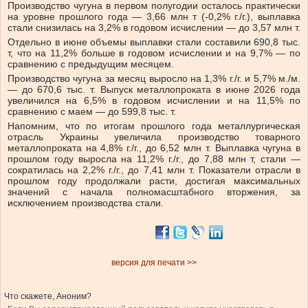
Производство чугуна в первом полугодии осталось практически
на уровне прошлого года — 3,66 млн т (-0,2% г./г.), выплавка
стали снизилась на 3,2% в годовом исчислении — до 3,57 млн т.
Отдельно в июне объемы выплавки стали составили 690,8 тыс.
т, что на 11,2% больше в годовом исчислении и на 9,7% — по
сравнению с предыдущим месяцем.
Производство чугуна за месяц выросло на 1,3% г./г. и 5,7% м./м.
— до 670,6 тыс. т. Выпуск металлопроката в июне 2026 года
увеличился на 6,5% в годовом исчислении и на 11,5% по
сравнению с маем — до 599,8 тыс. т.
Напомним, что по итогам прошлого года металлургическая
отрасль Украины увеличила производство товарного
металлопроката на 4,8% г./г., до 6,52 млн т. Выплавка чугуна в
прошлом году выросла на 11,2% г./г., до 7,88 млн т, стали —
сократилась на 2,2% г./г., до 7,41 млн т. Показатели отрасли в
прошлом году продолжали расти, достигая максимальных
значений с начала полномасштабного вторжения, за
исключением производства стали.
версия для печати >>
Что скажете, Аноним?