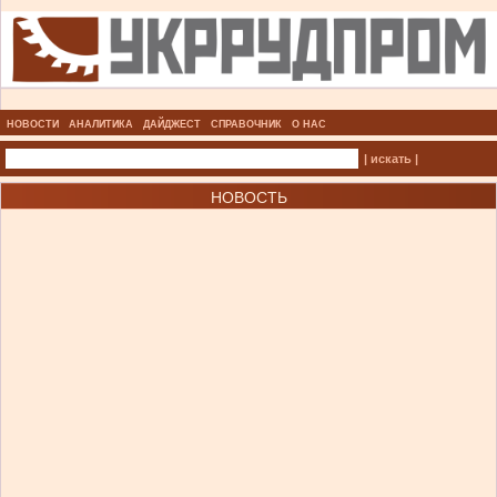
НОВОСТИ
АНАЛИТИКА
ДАЙДЖЕСТ
СПРАВОЧНИК
О НАС
| искать |
НОВОСТЬ