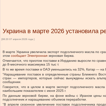
Украина в марте 2026 установила р
[08:20 07 апреля 2026 года ]
В марте Украина увеличила экспорт подсолнечного масла по сра
этом
сообщает Электронная
зерновая биржа.
Отмечается, что при
этом поставки в Иорданию выросли по сравне
до 8-месячного максимума 15 тыс т.
В то же время поставки в ОАЭ уменьшились на 32%, Катар — на 8
“Наращивание поставок в определенные страны Ближнего Вост
стран — импортеров, которые сейчас вынуждены искать альте
сообщении.
Говорится, что в целом в марте экспорт подсолнечного масла
наибольшим показателем с июня 2025 г.
По данным зерновой биржи, на фоне войны с Ираном цены на 
подсолнечник и наращиванию объемов переработки.
“В апреле сезонное увеличение поставок подсолнечника прод