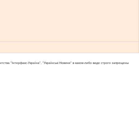
тва "Iнтерфакс-Україна", "Українськi Новини" в каком-либо виде строго запрещены