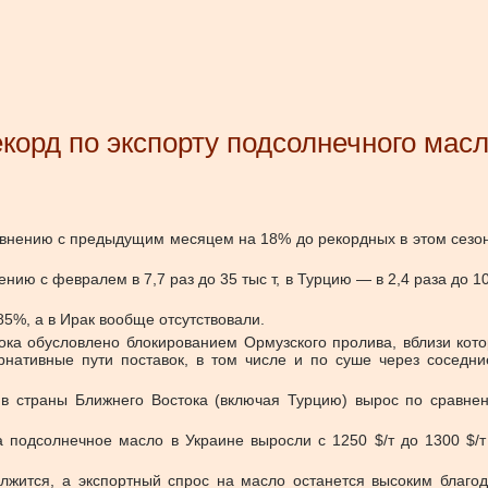
екорд по экспорту подсолнечного мас
внению с предыдущим месяцем на 18% до рекордных в этом сезоне 
нию с февралем в 7,7 раз до 35 тыс т, в Турцию — в 2,4 раза до 1
5%, а в Ирак вообще отсутствовали.
ока обусловлено блокированием Ормузского пролива, вблизи кот
рнативные пути поставок, в том числе и по суше через сосед
 в страны Ближнего Востока (включая Турцию) вырос по сравнен
подсолнечное масло в Украине выросли с 1250 $/т до 1300 $/т 
олжится, а экспортный спрос на масло останется высоким благ