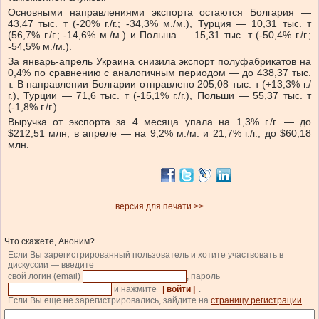
Основными направлениями экспорта остаются Болгария —
43,47 тыс. т (-20% г./г.; -34,3% м./м.), Турция — 10,31 тыс. т
(56,7% г./г.; -14,6% м./м.) и Польша — 15,31 тыс. т (-50,4% г./г.;
-54,5% м./м.).
За январь-апрель Украина снизила экспорт полуфабрикатов на
0,4% по сравнению с аналогичным периодом — до 438,37 тыс.
т. В направлении Болгарии отправлено 205,08 тыс. т (+13,3% г./
г.), Турции — 71,6 тыс. т (-15,1% г./г.), Польши — 55,37 тыс. т
(-1,8% г./г.).
Выручка от экспорта за 4 месяца упала на 1,3% г./г. — до
$212,51 млн, в апреле — на 9,2% м./м. и 21,7% г./г., до $60,18
млн.
версия для печати >>
Что скажете, Аноним?
Если Вы зарегистрированный пользователь и хотите участвовать в
дискуссии — введите
свой логин (email)
, пароль
и нажмите
| войти |
.
Если Вы еще не зарегистрировались, зайдите на
страницу регистрации
.