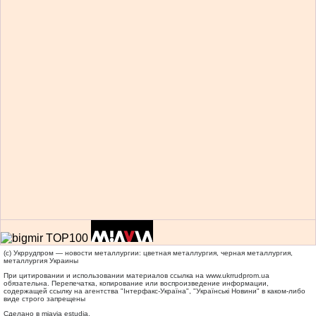
(c) Укррудпром — новости металлургии: цветная металлургия, черная металлургия,
металлургия Украины
При цитировании и использовании материалов ссылка на
www.ukrrudprom.ua
обязательна. Перепечатка, копирование или воспроизведение информации,
содержащей ссылку на агентства "Iнтерфакс-Україна", "Українськi Новини" в каком-либо
виде строго запрещены
Сделано в miavia estudia.