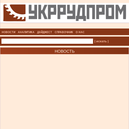
НОВОСТИ
АНАЛИТИКА
ДАЙДЖЕСТ
СПРАВОЧНИК
О НАС
| искать |
НОВОСТЬ