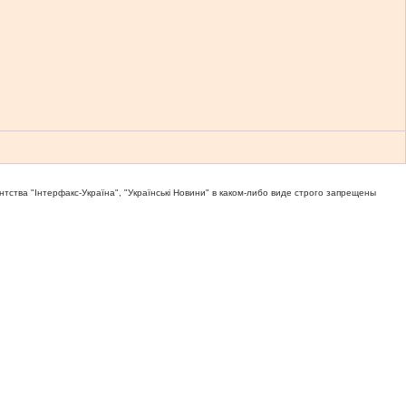
тва "Iнтерфакс-Україна", "Українськi Новини" в каком-либо виде строго запрещены