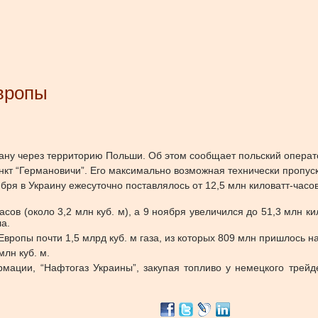
Европы
трану через территорию Польши. Об этом сообщает польский опера
кт “Германовичи”. Его максимально возможная технически пропускн
ря в Украину ежесуточно поставлялось от 12,5 млн киловатт-часов (
сов (около 3,2 млн куб. м), а 9 ноября увеличился до 51,3 млн кил
а.
Европы почти 1,5 млрд куб. м газа, из которых 809 млн пришлось 
лн куб. м.
мации, “Нафтогаз Украины”, закупая топливо у немецкого трей