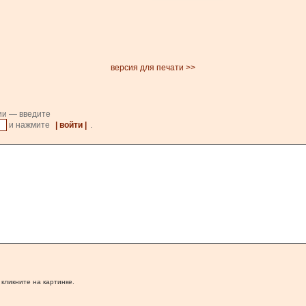
версия для печати >>
ии — введите
и нажмите
| войти |
.
 кликните на картинке.