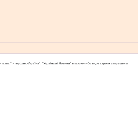
тва "Iнтерфакс-Україна", "Українськi Новини" в каком-либо виде строго запрещены