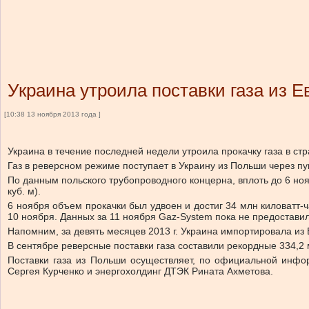
Украина утроила поставки газа из 
[10:38 13 ноября 2013 года ]
Украина в течение последней недели утроила прокачку газа в с
Газ в реверсном режиме поступает в Украину из Польши через пун
По данным польского трубопроводного концерна, вплоть до 6 нояб
куб. м).
6 ноября объем прокачки был удвоен и достиг 34 млн киловатт-ча
10 ноября. Данных за 11 ноября Gaz-System пока не предоставил
Напомним, за девять месяцев 2013 г. Украина импортировала из 
В сентябре реверсные поставки газа составили рекордные 334,2 м
Поставки газа из Польши осуществляет, по официальной инфор
Сергея Курченко и энергохолдинг ДТЭК Рината Ахметова.