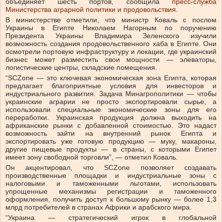
объединяет шесть портов, сообщила
пресс-служба
Министерства аграрной политики и продовольствия.
В министерстве отметили, что министр Коваль с послом
Украины в Египте Николаем Нагорным по поручению
Президента Украины Владимира Зеленского изучили
возможность создания продовольственного хаба в Египте. Они
осмотрели портовую инфраструктуру и локации, где украинский
бизнес может разместить свои мощности — элеваторы,
логистические центры, складские помещения.
“SCZone — это ключевая экономическая зона Египта, которая
предлагает благоприятные условия для инвесторов и
индустриального развития. Задача Минагрополитики — чтобы
украинские аграрии не просто экспортировали сырье, а
использовали специальные экономические зоны для его
переработки. Украинская продукция должна выходить на
африканские рынки с добавленной стоимостью. Это надаст
возможность зайти на внутренний рынок Египта и
экспортировать уже готовую продукцию — муку, макароны,
другие пищевые продукты — в страны, с которыми Египет
имеет зону свободной торговли”, — отметил Коваль.
Он акцентировал, что SCZone позволяет создавать
производственные площадки и индустриальные зоны с
налоговыми и таможенными льготами, использовать
упрощенные механизмы регистрации и таможенного
оформления, получить доступ к большому рынку — более 1,3
млрд потребителей в странах Африки и арабского мира.
“Украина — стратегический игрок в глобальной