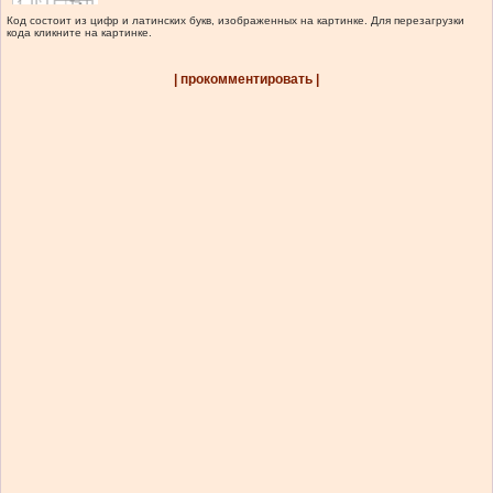
Код состоит из цифр и латинских букв, изображенных на картинке. Для перезагрузки
кода кликните на картинке.
| прокомментировать |