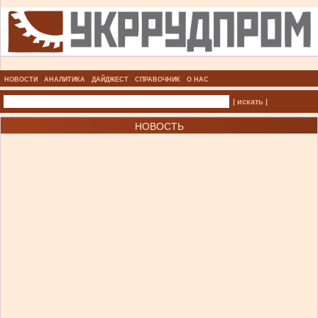
НОВОСТИ
АНАЛИТИКА
ДАЙДЖЕСТ
СПРАВОЧНИК
О НАС
| искать |
НОВОСТЬ