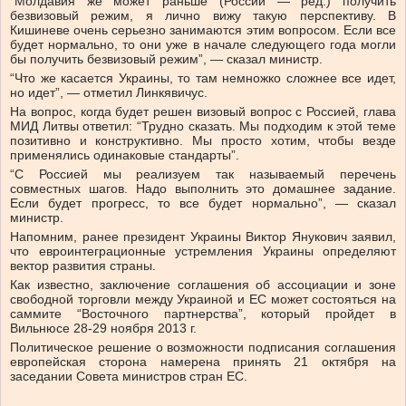
“Молдавия же может раньше (России — ред.) получить
безвизовый режим, я лично вижу такую перспективу. В
Кишиневе очень серьезно занимаются этим вопросом. Если все
будет нормально, то они уже в начале следующего года могли
бы получить безвизовый режим”, — сказал министр.
“Что же касается Украины, то там немножко сложнее все идет,
но идет”, — отметил Линкявичус.
На вопрос, когда будет решен визовый вопрос с Россией, глава
МИД Литвы ответил: “Трудно сказать. Мы подходим к этой теме
позитивно и конструктивно. Мы просто хотим, чтобы везде
применялись одинаковые стандарты”.
“С Россией мы реализуем так называемый перечень
совместных шагов. Надо выполнить это домашнее задание.
Если будет прогресс, то все будет нормально”, — сказал
министр.
Напомним, ранее президент Украины Виктор Янукович заявил,
что евроинтеграционные устремления Украины определяют
вектор развития страны.
Как известно, заключение соглашения об ассоциации и зоне
свободной торговли между Украиной и ЕС может состояться на
саммите “Восточного партнерства”, который пройдет в
Вильнюсе 28‑29 ноября 2013 г.
Политическое решение о возможности подписания соглашения
европейская сторона намерена принять 21 октября на
заседании Совета министров стран ЕС.