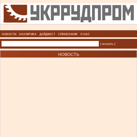
НОВОСТИ
АНАЛИТИКА
ДАЙДЖЕСТ
СПРАВОЧНИК
О НАС
| искать |
НОВОСТЬ