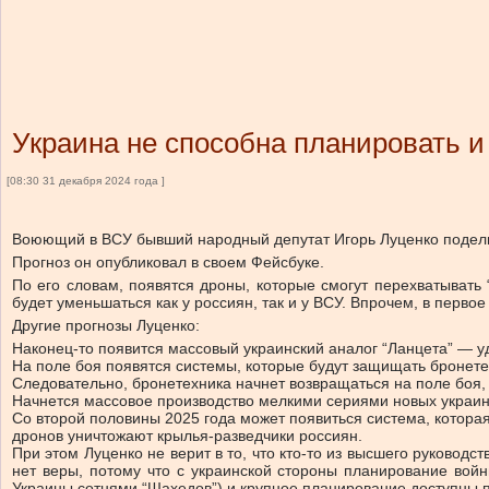
Украина не способна планировать и
[08:30 31 декабря 2024 года ]
Воюющий в ВСУ бывший народный депутат Игорь Луценко поделилс
Прогноз он опубликовал в своем Фейсбуке.
По его словам, появятся дроны, которые смогут перехватывать
будет уменьшаться как у россиян, так и у ВСУ. Впрочем, в перв
Другие прогнозы Луценко:
Наконец-то появится массовый украинский аналог “Ланцета” — у
На поле боя появятся системы, которые будут защищать бронетех
Следовательно, бронетехника начнет возвращаться на поле боя, 
Начнется массовое производство мелкими сериями новых украински
Со второй половины 2025 года может появиться система, котора
дронов уничтожают крылья-разведчики россиян.
При этом Луценко не верит в то, что кто-то из высшего руково
нет веры, потому что с украинской стороны планирование вой
Украины сотнями “Шахедов”) и крупное планирование доступны п