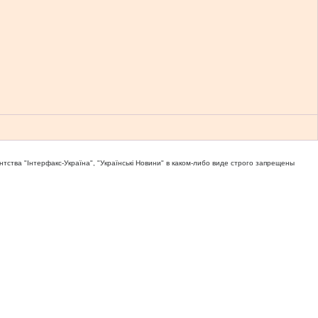
тва "Iнтерфакс-Україна", "Українськi Новини" в каком-либо виде строго запрещены