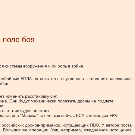
 поле боя
я системы вооружения и их роль в войне.
ьнобойных БПЛА на двигателе внутреннего сгорания) однозначно
ообще.
т изменить расстановку сил.
окне. Они будут механически поражать дроны на подлете.
ии.
ь от них чудес не стоит.
оны типа “Мавика” так же, как сейчас ВСУ с помощью FPV-
 — российских дронов-приманок, истощающих ПВО. У автора поста
й. Большие же операции (как, например, ежедневное истощение