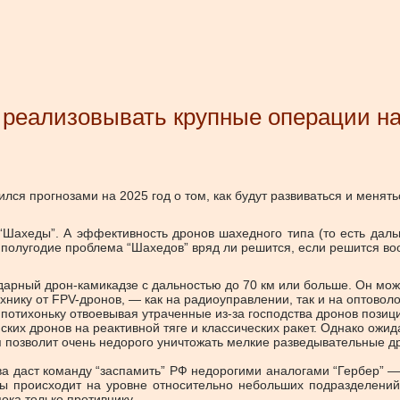
 реализовывать крупные операции на
я прогнозами на 2025 год о том, как будут развиваться и менятьс
 “Шахеды”. А эффективность дронов шахедного типа (то есть дал
ое полугодие проблема “Шахедов” вряд ли решится, если решится в
дарный дрон-камикадзе с дальностью до 70 км или больше. Он може
нику от FPV-дронов, — как на радиоуправлении, так и на оптовол
потихоньку отвоевывая утраченные из-за господства дронов позиц
х дронов на реактивной тяге и классических ракет. Однако ожидат
я позволит очень недорого уничтожать мелкие разведывательные др
дства даст команду “заспамить” РФ недорогими аналогами “Гербер”
ны происходит на уровне относительно небольших подразделени
ока только противнику.