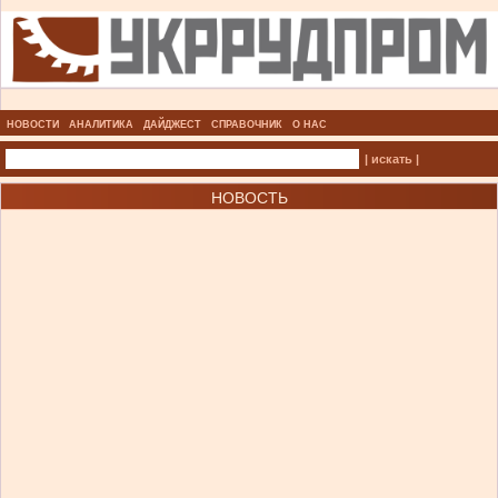
НОВОСТИ
АНАЛИТИКА
ДАЙДЖЕСТ
СПРАВОЧНИК
О НАС
| искать |
НОВОСТЬ