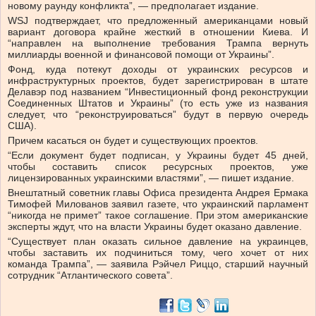
новому раунду конфликта”, — предполагает издание.
WSJ подтверждает, что предложенный американцами новый
вариант договора крайне жесткий в отношении Киева. И
“направлен на выполнение требования Трампа вернуть
миллиарды военной и финансовой помощи от Украины”.
Фонд, куда потекут доходы от украинских ресурсов и
инфраструктурных проектов, будет зарегистрирован в штате
Делавэр под названием “Инвестиционный фонд реконструкции
Соединенных Штатов и Украины” (то есть уже из названия
следует, что “реконструироваться” будут в первую очередь
США).
Причем касаться он будет и существующих проектов.
“Если документ будет подписан, у Украины будет 45 дней,
чтобы составить список ресурсных проектов, уже
лицензированных украинскими властями”, — пишет издание.
Внештатный советник главы Офиса президента Андрея Ермака
Тимофей Милованов заявил газете, что украинский парламент
“никогда не примет” такое соглашение. При этом американские
эксперты ждут, что на власти Украины будет оказано давление.
“Существует план оказать сильное давление на украинцев,
чтобы заставить их подчиниться тому, чего хочет от них
команда Трампа”, — заявила Рэйчел Риццо, старший научный
сотрудник “Атлантического совета”.