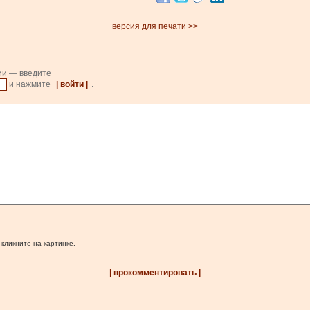
версия для печати >>
ии — введите
и нажмите
| войти |
.
 кликните на картинке.
| прокомментировать |