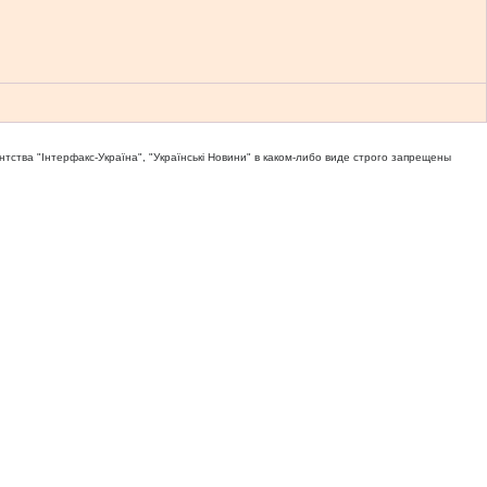
тва "Iнтерфакс-Україна", "Українськi Новини" в каком-либо виде строго запрещены