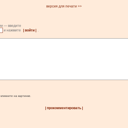
версия для печати >>
ии — введите
и нажмите
| войти |
.
 кликните на картинке.
| прокомментировать |