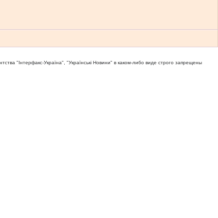
тва "Iнтерфакс-Україна", "Українськi Новини" в каком-либо виде строго запрещены