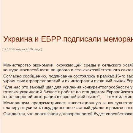
Украина и ЕБРР подписали меморан
[09:10 26 марта 2026 года ]
Министерство экономики, окружающей среды и сельского хозя
конкурентоспособности пищевого и сельскохозяйственного секто
Согласно сообщению, подписание состоялось в рамках 16-го зас
украинских агропредприятий и их интеграции в единый рынок Ев
“Для нас это важный шаг для усиления конкурентоспособности у
готовим украинский бизнес к работе по стандартам Европейског
к полноценной интеграции в европейский рынок”, — отметил мин
Меморандум предусматривает инвестиционную и консультати
планируют усилить государственно-частный диалог в рамках се
Ожидается, что реализация договоренностей будет способствов