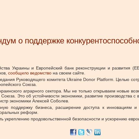
дум о поддержке конкурентоспособно
йства Украины и Европейский банк реконструкции и развития 
ров,
сообщило ведомство
на своем сайте.
едания Руководящего комитета Ukraine Donor Platform. Целью со
ропейского Союза.
краинского аграрного сектора. Мы не только открываем новые во
о Союза. Это об устойчивости экономики, развитие производства 
истр экономики Алексей Соболев.
вную поддержку бизнеса, расширение доступа к инновациям и 
кторальных реформ.
ать укреплению продовольственной безопасности и ускорению евр