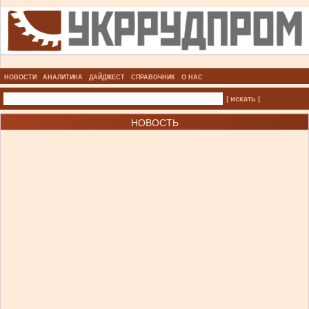
НОВОСТИ
АНАЛИТИКА
ДАЙДЖЕСТ
СПРАВОЧНИК
О НАС
| искать |
НОВОСТЬ