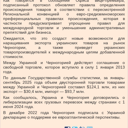
Как говорится в сообщении Офиса вице-премьера,
подписанный протокол обновляет правила определения
происхождения товаров в соответствии с пересмотренной
Региональной конвенцией о евро-средиземноморских
преференциальных правилах происхождения, которая в
частности предусматривает упрощение правил для
международной торговли и уменьшение административных
препятствий для бизнеса.
Ожидается, что это создаст новые возможности для
наращивания экспорта украинских товаров на рынок
Черногории, а также приведет украинских
товаропроизводителей к международным цепям добавленной
стоимости.
Между Украиной и Черногорией действует соглашение о
свободной торговле, которое вступило в силу 1 января 2013
года.
По данным Государственной службы статистики, за январь-
сентябрь 2025 года объем двусторонней торговли товарами
между Украиной и Черногорией составил $124,1 млн, из них
экспорт — $30,4 млн, импорт — $93,7 млн.
Как сообщалось, Украина и Черногория договорились о
либерализации всех грузовых перевозок между странами с 1
июня 2024 года.
В декабре 2022 года Черногория подписала с Украиной
декларацию о поддержке ее евроатлантической перспективы.