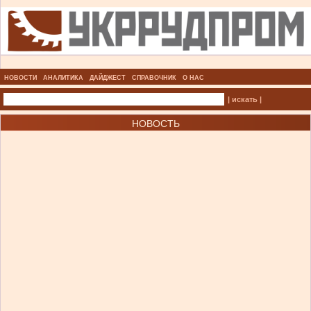
НОВОСТИ
АНАЛИТИКА
ДАЙДЖЕСТ
СПРАВОЧНИК
О НАС
| искать |
НОВОСТЬ