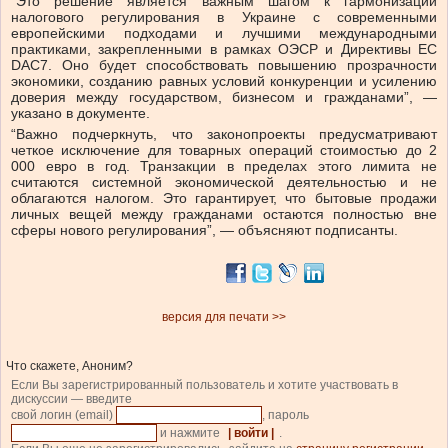
“Это решение является важным шагом к гармонизации
налогового регулирования в Украине с современными
европейскими подходами и лучшими международными
практиками, закрепленными в рамках ОЭСР и Директивы ЕС
DAC7. Оно будет способствовать повышению прозрачности
экономики, созданию равных условий конкуренции и усилению
доверия между государством, бизнесом и гражданами”, —
указано в документе.
“Важно подчеркнуть, что законопроекты предусматривают
четкое исключение для товарных операций стоимостью до 2
000 евро в год. Транзакции в пределах этого лимита не
считаются системной экономической деятельностью и не
облагаются налогом. Это гарантирует, что бытовые продажи
личных вещей между гражданами остаются полностью вне
сферы нового регулирования”, — объясняют подписанты.
версия для печати >>
Что скажете, Аноним?
Если Вы зарегистрированный пользователь и хотите участвовать в
дискуссии — введите
свой логин (email)
, пароль
и нажмите
| войти |
.