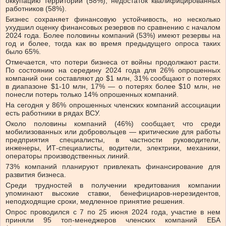
оккупацию территорий (58%), недостаток квалифицированных
работников (58%).
Бизнес сохраняет финансовую устойчивость, но несколько
ухудшил оценку финансовых резервов по сравнению с началом
2024 года. Более половины компаний (53%) имеют резервы на
год и более, тогда как во время предыдущего опроса таких
было 65%.
Отмечается, что потери бизнеса от войны продолжают расти.
По состоянию на середину 2024 года для 26% опрошенных
компаний они составляют до $1 млн, 31% сообщают о потерях
в диапазоне $1-10 млн, 17% — о потерях более $10 млн, не
понесли потерь только 14% опрошенных компаний.
На сегодня у 86% опрошенных членских компаний ассоциации
есть работники в рядах ВСУ.
Около половины компаний (46%) сообщает, что среди
мобилизованных или добровольцев — критические для работы
предприятия специалисты, в частности руководители,
инженеры, ИТ-специалисты, водители, электрики, механики,
операторы производственных линий.
73% компаний планируют привлекать финансирование для
развития бизнеса.
Среди трудностей в получении кредитования компании
упоминают высокие ставки, бенефициаров-нерезидентов,
неподходящие сроки, медленное принятие решения.
Опрос проводился с 7 по 25 июня 2024 года, участие в нем
приняли 95 топ-менеджеров членских компаний ЕБА