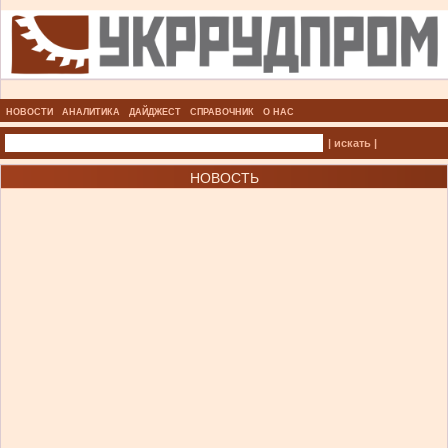
НОВОСТИ
АНАЛИТИКА
ДАЙДЖЕСТ
СПРАВОЧНИК
О НАС
| искать |
НОВОСТЬ