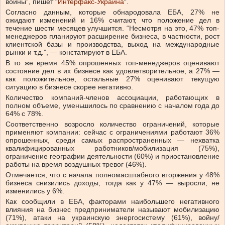
войны”, пишет “
Интерфакс-Украина
“.
Согласно данным, которые обнародовала ЕБА, 27% не
ожидают изменений и 16% считают, что положение дел в
течение шести месяцев улучшится.
“Несмотря на это, 47% топ-
менеджеров планируют расширение бизнеса, в частности, рост
клиентской базы и производства, выход на международные
рынки и т.д.”, — констатируют в ЕБА.
В то же время 45% опрошенных топ-менеджеров оценивают
состояние дел в их бизнесе как удовлетворительное, а 27% —
как положительное, остальные 27% оценивают текущую
ситуацию в бизнесе скорее негативно.
Количество компаний-членов ассоциации, работающих в
полном объеме, уменьшилось по сравнению с началом года до
64% с 78%.
Соответственно возросло количество ограничений, которые
применяют компании: сейчас с ограничениями работают 36%
опрошенных, среди самых распространенных — нехватка
квалифицированных работников/мобилизация (75%),
ограничение географии деятельности (60%) и приостановление
работы на время воздушных тревог (46%).
Отмечается, что с начала полномасштабного вторжения у 48%
бизнеса снизились доходы, тогда как у 47% — выросли, не
изменились у 6%.
Как сообщили в ЕБА, факторами наибольшего негативного
влияния на бизнес предприниматели называют мобилизацию
(71%), атаки на украинскую энергосистему (61%), войну/