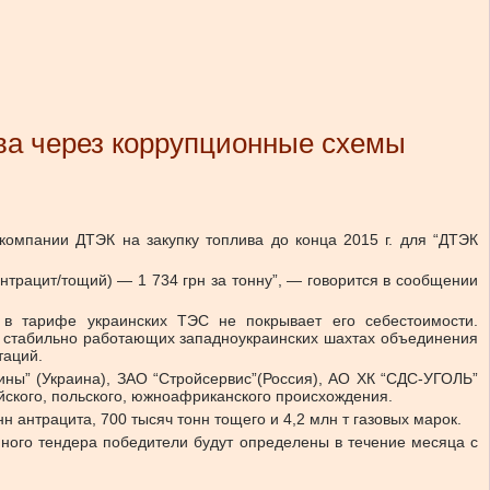
ова через коррупционные схемы
компании ДТЭК на закупку топлива до конца 2015 г. для “ДТЭК
антрацит/тощий) — 1 734 грн за тонну”, — говорится в сообщении
 в тарифе украинских ТЭС не покрывает его себестоимости.
на стабильно работающих западноукраинских шахтах объединения
таций.
ны” (Украина), ЗАО “Стройсервис”(Россия), АО ХК “СДС-УГОЛЬ”
ийского, польского, южноафриканского происхождения.
н антрацита, 700 тысяч тонн тощего и 4,2 млн т газовых марок.
нного тендера победители будут определены в течение месяца с