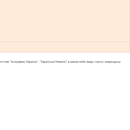
тва "Iнтерфакс-Україна", "Українськi Новини" в каком-либо виде строго запрещены