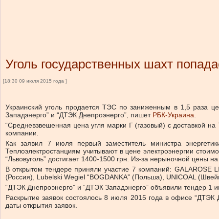
Уголь государственных шахт попада
[18:30 09 июля 2015 года ]
Украинский уголь продается ТЭС по заниженным в 1,5 раза це
Западэнерго” и “ДТЭК Днепроэнерго”, пишет
РБК-Украина
.
“Средневзвешенная цена угля марки Г (газовый) с доставкой на 
компании.
Как заявил 7 июля первый заместитель министра энергетик
Теплоэлектростанциям учитывают в цене электроэнергии стоимо
“Львовуголь” достигает 1400-1500 грн. Из-за нерыночной цены н
В открытом тендере приняли участие 7 компаний: GALAROSE LI
(Россия), Lubelski Wegiel “BOGDANKA” (Польша), UNICOAL (Швейц
“ДТЭК Днепроэнерго” и “ДТЭК Западэнерго” объявили тендер 1 июл
Раскрытие заявок состоялось 8 июля 2015 года в офисе “ДТЭК 
даты открытия заявок.