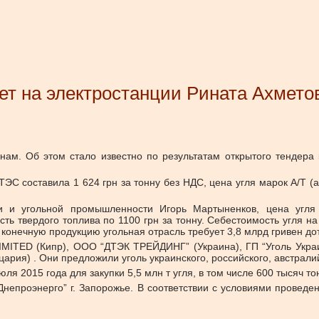
ет на электростанции Рината Ахмет
нам. Об этом стало известно по результатам открытого тендера 
ТЭС составила 1 624 грн за тонну без НДС, цена угля марок А/Т (
и и угольной промышленности Игорь Мартыненков, цена угля
сть твердого топлива по 1100 грн за тонну. Себестоимость угля 
а конечную продукцию угольная отрасль требует 3,8 млрд гривен до
MITED (Кипр), ООО “ДТЭК ТРЕЙДИНГ” (Украина), ГП “Уголь Украи
ария) . Они предложили уголь украинского, российского, австрал
я 2015 года для закупки 5,5 млн т угля, в том числе 600 тысяч тон
Днепроэнерго” г. Запорожье. В соответствии с условиями проведе