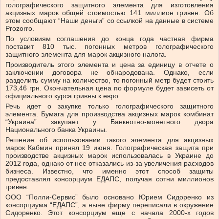
голографического защитного элемента для изготовления
акцизных марок общей стоимостью 141 миллион гривен. Об
этом сообщают “Наши деньги” со ссылкой на данные в системе
Prozorro.
По условиям соглашения до конца года частная фирма
поставит 810 тыс. погонных метров голографического
защитного элемента для марок акцизного налога.
Производитель этого элемента и цена за единицу в отчете о
заключении договора не обнародована. Однако, если
разделить сумму на количество, то погонный метр будет стоить
173,46 грн. Окончательная цена по формуле будет зависеть от
официального курса гривны к евро.
Речь идет о закупке только голографического защитного
элемента. Бумага для производства акцизных марок комбинат
“Украина” закупает у Банкнотно-монетного двора
Национального банка Украины.
Решение об использовании такого элемента для акцизных
марок Кабмин принял 19 июня. Голографическая защита при
производстве акцизных марок использовалась в Украине до
2012 года, однако от нее отказались из-за увеличения расходов
бизнеса. Известно, что именно этот способ защиты
предоставлял консорциум ЕДАПС, получая сотни миллионов
гривен.
ООО “Полли-Сервис” было основано Юрием Сидоренко из
консорциума “ЕДАПС”, а ныне фирму переписали в окружение
Сидоренко. Этот консорциум еще с начала 2000-х годов