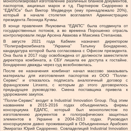
монополизировал изготовление различных бланков документов,
паспортов, акцизных марок и т.д. Партнером Сидоренко в
“ЕДАПСе” был Виктор Медведчук (ему принадлежало 20%),
который в начале столетия возглавлял Администрацию
президента Леонида Кучмы.
В конце правления Януковича “ЕДАПС” была отодвинута от
государственных потоков, а во времена Порошенко отрасль
контролировали люди Арсена Авакова и Максима Степанова.
В августе 2021 года Кабмин назначил директором
“Полиграфкомбината “Украина” Татьяну Бондаренко,
кандидатура которой была согласована с Офисом президента.
Она была в 2017 году освобождена от должности заместителя
директора комбината, а СБУ лишила ее доступа к гостайне.
Бондаренко дважды через суд возобновилась.
После ее назначения комбинат начал массово заказывать
материалы для изготовления паспортов из ООО “Полли-
Сервис” и отказалось подписать аналогичный договор с
французским Linxens, с которым до этого договорилось
предыдущее руководство. Смена поставщика привела к
удорожанию закупок.
“Полли-Сервис” входит в Industrial Innovation Group. Под этим
названием в 2015-2016 годах объединились фирмы
консорциума ЕДАПС, который был монополистом по
изготовлению документов и голографических защитных
элементов в Украине в 2004-2013 годах. Руководил
консорциумом давно проживающий в Объединенных Арабских
Эмиратах Юрий Сидоренко. Совладелицей Industrial Innovation