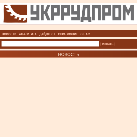
НОВОСТИ
АНАЛИТИКА
ДАЙДЖЕСТ
СПРАВОЧНИК
О НАС
| искать |
НОВОСТЬ