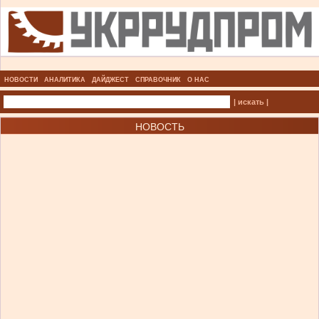
НОВОСТИ
АНАЛИТИКА
ДАЙДЖЕСТ
СПРАВОЧНИК
О НАС
| искать |
НОВОСТЬ