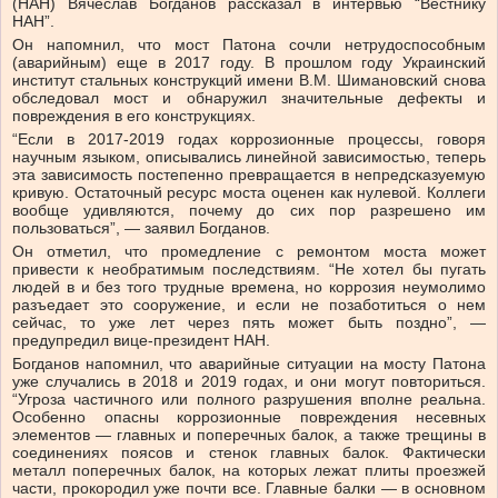
(НАН) Вячеслав Богданов рассказал в интервью “Вестнику
НАН”.
Он напомнил, что мост Патона сочли нетрудоспособным
(аварийным) еще в 2017 году. В прошлом году Украинский
институт стальных конструкций имени В.М. Шимановский снова
обследовал мост и обнаружил значительные дефекты и
повреждения в его конструкциях.
“Если в 2017-2019 годах коррозионные процессы, говоря
научным языком, описывались линейной зависимостью, теперь
эта зависимость постепенно превращается в непредсказуемую
кривую. Остаточный ресурс моста оценен как нулевой. Коллеги
вообще удивляются, почему до сих пор разрешено им
пользоваться”, — заявил Богданов.
Он отметил, что промедление с ремонтом моста может
привести к необратимым последствиям. “Не хотел бы пугать
людей в и без того трудные времена, но коррозия неумолимо
разъедает это сооружение, и если не позаботиться о нем
сейчас, то уже лет через пять может быть поздно”, —
предупредил вице-президент НАН.
Богданов напомнил, что аварийные ситуации на мосту Патона
уже случались в 2018 и 2019 годах, и они могут повториться.
“Угроза частичного или полного разрушения вполне реальна.
Особенно опасны коррозионные повреждения несевных
элементов — главных и поперечных балок, а также трещины в
соединениях поясов и стенок главных балок. Фактически
металл поперечных балок, на которых лежат плиты проезжей
части, прокородил уже почти все. Главные балки — в основном