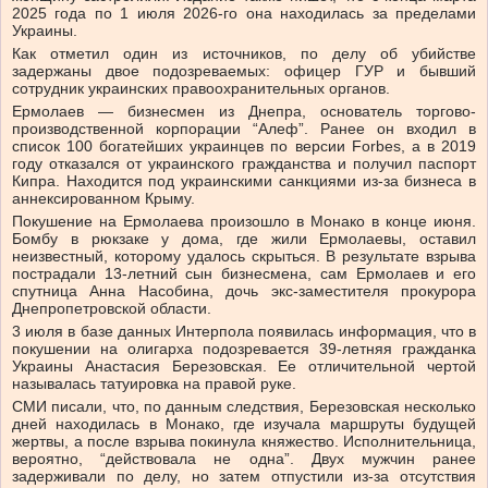
2025 года по 1 июля 2026-го она находилась за пределами
Украины.
Как отметил один из источников, по делу об убийстве
задержаны двое подозреваемых: офицер ГУР и бывший
сотрудник украинских правоохранительных органов.
Ермолаев — бизнесмен из Днепра, основатель торгово-
производственной корпорации “Алеф”. Ранее он входил в
список 100 богатейших украинцев по версии Forbes, а в 2019
году отказался от украинского гражданства и получил паспорт
Кипра. Находится под украинскими санкциями из-за бизнеса в
аннексированном Крыму.
Покушение на Ермолаева произошло в Монако в конце июня.
Бомбу в рюкзаке у дома, где жили Ермолаевы, оставил
неизвестный, которому удалось скрыться. В результате взрыва
пострадали 13-летний сын бизнесмена, сам Ермолаев и его
спутница Анна Насобина, дочь экс-заместителя прокурора
Днепропетровской области.
3 июля в базе данных Интерпола появилась информация, что в
покушении на олигарха подозревается 39-летняя гражданка
Украины Анастасия Березовская. Ее отличительной чертой
называлась татуировка на правой руке.
СМИ писали, что, по данным следствия, Березовская несколько
дней находилась в Монако, где изучала маршруты будущей
жертвы, а после взрыва покинула княжество. Исполнительница,
вероятно, “действовала не одна”. Двух мужчин ранее
задерживали по делу, но затем отпустили из-за отсутствия