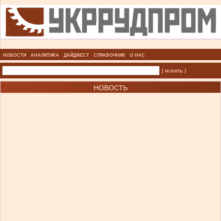
НОВОСТИ
АНАЛИТИКА
ДАЙДЖЕСТ
СПРАВОЧНИК
О НАС
| искать |
НОВОСТЬ