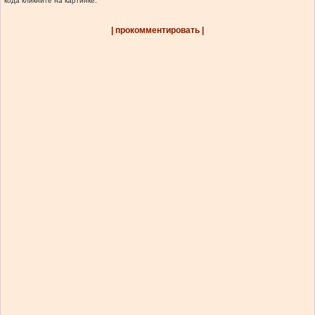
кода кликните на картинке.
| прокомментировать |