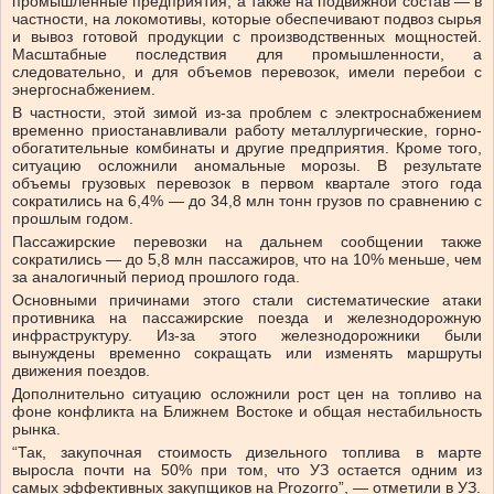
промышленные предприятия, а также на подвижной состав — в
частности, на локомотивы, которые обеспечивают подвоз сырья
и вывоз готовой продукции с производственных мощностей.
Масштабные последствия для промышленности, а
следовательно, и для объемов перевозок, имели перебои с
энергоснабжением.
В частности, этой зимой из-за проблем с электроснабжением
временно приостанавливали работу металлургические, горно-
обогатительные комбинаты и другие предприятия. Кроме того,
ситуацию осложнили аномальные морозы. В результате
объемы грузовых перевозок в первом квартале этого года
сократились на 6,4% — до 34,8 млн тонн грузов по сравнению с
прошлым годом.
Пассажирские перевозки на дальнем сообщении также
сократились — до 5,8 млн пассажиров, что на 10% меньше, чем
за аналогичный период прошлого года.
Основными причинами этого стали систематические атаки
противника на пассажирские поезда и железнодорожную
инфраструктуру. Из-за этого железнодорожники были
вынуждены временно сокращать или изменять маршруты
движения поездов.
Дополнительно ситуацию осложнили рост цен на топливо на
фоне конфликта на Ближнем Востоке и общая нестабильность
рынка.
“Так, закупочная стоимость дизельного топлива в марте
выросла почти на 50% при том, что УЗ остается одним из
самых эффективных закупщиков на Prozorro”, — отметили в УЗ.