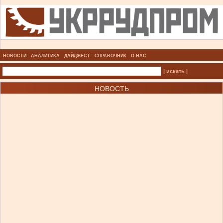
НОВОСТИ
АНАЛИТИКА
ДАЙДЖЕСТ
СПРАВОЧНИК
О НАС
| искать |
НОВОСТЬ