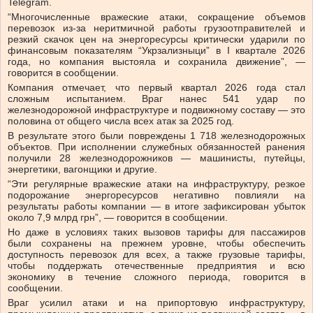
Telegram.
“Многочисленные вражеские атаки, сокращение объемов
перевозок из-за неритмичной работы грузоотправителей и
резкий скачок цен на энергоресурсы критически ударили по
финансовым показателям “Укрзализныци” в I квартале 2026
года, но компания выстояла и сохранила движение”, —
говорится в сообщении.
Компания отмечает, что первый квартал 2026 года стал
сложным испытанием. Враг нанес 541 удар по
железнодорожной инфраструктуре и подвижному составу — это
половина от общего числа всех атак за 2025 год.
В результате этого были повреждены 1 718 железнодорожных
объектов. При исполнении служебных обязанностей ранения
получили 28 железнодорожников — машинисты, путейцы,
энергетики, вагонщики и другие.
“Эти регулярные вражеские атаки на инфраструктуру, резкое
подорожание энергоресурсов негативно повлияли на
результаты работы компании — в итоге зафиксирован убыток
около 7,9 млрд грн”, — говорится в сообщении.
Но даже в условиях таких вызовов тарифы для пассажиров
были сохранены на прежнем уровне, чтобы обеспечить
доступность перевозок для всех, а также грузовые тарифы,
чтобы поддержать отечественные предприятия и всю
экономику в течение сложного периода, говорится в
сообщении.
Враг усилил атаки и на припортовую инфраструктуру,