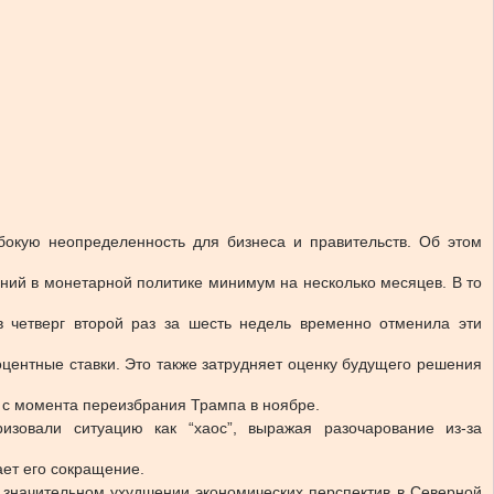
бокую неопределенность для бизнеса и правительств. Об этом
ий в монетарной политике минимум на несколько месяцев. В то
 четверг второй раз за шесть недель временно отменила эти
центные ставки. Это также затрудняет оценку будущего решения
 с момента переизбрания Трампа в ноябре.
ризовали ситуацию как “хаос”, выражая разочарование из-за
ает его сокращение.
о значительном ухудшении экономических перспектив в Северной