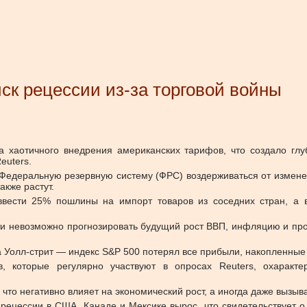
ск рецессии из-за торговой войны
а хаотичного внедрения американских тарифов, что создало глу
euters.
Федеральную резервную систему (ФРС) воздерживаться от изменен
акже растут.
ести 25% пошлины на импорт товаров из соседних стран, а в
ти невозможно прогнозировать будущий рост ВВП, инфляцию и про
 Уолл-стрит — индекс S&P 500 потерял все прибыли, накопленные
, которые регулярно участвуют в опросах Reuters, охаракте
то негативно влияет на экономический рост, а иногда даже вызыв
к рецессии в США, Канаде и Мексике вырос, что свидетельствует 