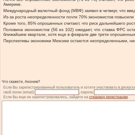
Америке.
Международный валютный фонд (МВФ) заявил в четверг, что вве
Из-за роста неопределенности почти 70% экономистов повысили
Кроме того, 85% опрошенных считают, что риск дальнейшего рос
Половина экономистов (56 из 102) ожидает, что ставка ФРС ос
ближайшем квартале, хотя еще в феврале две трети опрошенны
Перспективы экономики Мексики остаются неопределенными, н
Что скажете, Аноним?
Если Вы зарегистрированный пользователь и хотите участвовать в дискусс
свой логин (email)
, пароль
Если Вы еще не зарегистрировались, зайдите на
страницу регистрации
.