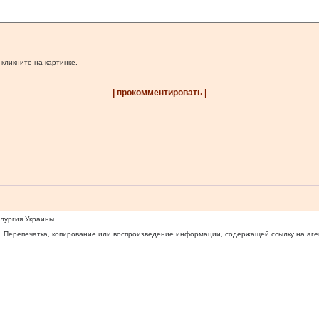
 кликните на картинке.
| прокомментировать |
ллургия Украины
 Перепечатка, копирование или воспроизведение информации, содержащей ссылку на агентс