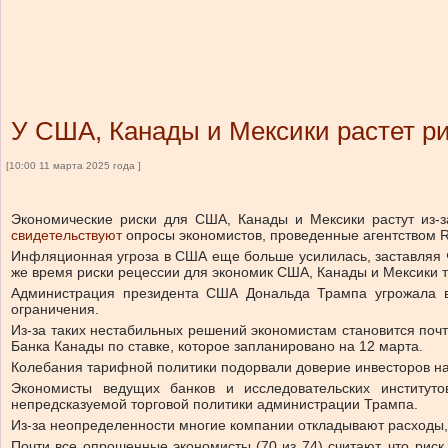
У США, Канады и Мексики растет ри
[10:00 11 марта 2025 года ]
Экономические риски для США, Канады и Мексики растут из-з
свидетельствуют
опросы экономистов, проведенные агентством R
Инфляционная угроза в США еще больше усилилась, заставляя 
же время риски рецессии для экономик США, Канады и Мексики т
Администрация президента США Дональда Трампа угрожала вв
ограничения.
Из-за таких нестабильных решений экономистам становится поч
Банка Канады по ставке, которое запланировано на 12 марта.
Колебания тарифной политики подорвали доверие инвесторов на
Экономисты ведущих банков и исследовательских институтов
непредсказуемой торговой политики администрации Трампа.
Из-за неопределенности многие компании откладывают расходы, ч
Почти все опрошенные экономисты (70 из 74) считают, что рис