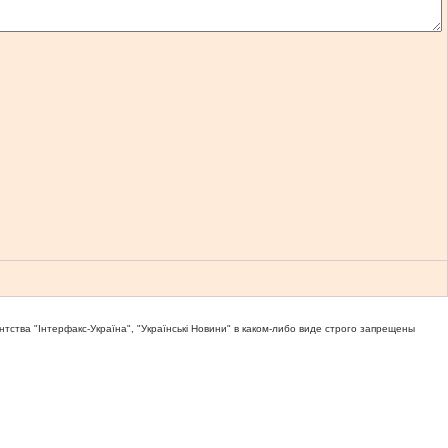
тва "Iнтерфакс-Україна", "Українськi Новини" в каком-либо виде строго запрещены