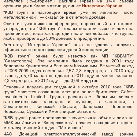
металлов (”УАВтормет”) Василий Гуреев на 14-м съезде
организации в Киеве в пятницу, пишет
Интерфакс-Украина
.
“КВВ групп в настоящее время уже не является чисто
металлоломной”, — сказал он в отчетном докладе.
Один из участников конференции, опрошенный агентством,
утверждает, что “КВВ групп” отданы поставки сырья и лома на
предприятие, тогда как еще один источник добавил, что группа
якобы приобрела до 50% донецкого предприятия.
Агентству “Интерфакс-Украина” пока не удалось получить
официального подтверждения данной информации.
“КВВ групп” ранее было известно как ЧП “КВВМПУ”
(Севастополь). Эта компания была создана в 2001 году
Валерием Кришталем и Евгением Казьминым. Ее чистый доход
в 2008-2009 годах составлял 2,57-2,8 млрд грн, а в 2010 году
вырос до 5,73 млрд грн, однако в 2011 году он уменьшился до
2,3 млрд грн, а в 2012 году — до 0,08 млрд грн.
Основным владельцем созданной в октябре 2010 года “КВВ
групп” является созданная месяцем ранее британская Gefest
Investments Limited. Группа располагает большим числом
заготовительных площадок и пунктов, в частности, в
Севастополе, Киевской области, Запорожье, Чернигове,
Черкассах, Сумской и Хмельницкой областях.
“КВВ групп” ранее поставляла значительные объемы лома на
ММК им.Ильича и “Запорожсталь”, позднее вошедшие в горно-
металлургический холдинг “Метинвест”.
ЧАО “Донецкий электрометаллургический завод” (ранее