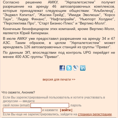
Согласно решению АМКУ, “Укрпалетсистем” получит
разрешение на аренду 46 автозаправочных комплексов,
которые принадлежат следующим обществам: “Альбиленд”,
“Энджел Кэпитал”, “Жасми-Трейд”, “Имидж Эволюшн”, “Корсо
Таун”, “Лидер Финанс”, “Нафтапрайм”, “Ньюпорт Холдинг”,
“Перспектива Про”, “Старт Бизнес-Плюс” и “Вертикс-Молл”.
Конечным бенефициаром этих компаний, кроме Вертикс-Молл,
является Юрий Киперман.
В июле АМКУ уже предоставил разрешение на аренду 34 и 47
АЗС. Таким образом, в целом “Укрпалетсистем” может
арендовать 126 автозаправочных станций из группы “Приват”.
По данным ЭП, впоследствии под контроль UPG перейдет не
менее 400 АЗС группы “Приват”.
версия для печати >>
Что скажете, Аноним?
Если Вы зарегистрированный пользователь и хотите участвовать в
дискуссии — введите
свой логин (email)
, пароль
и нажмите
| войти |
.
Если Вы еще не зарегистрировались, зайдите на
страницу регистрации
.