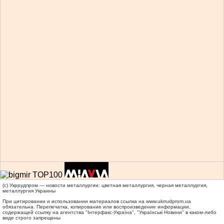
(c) Укррудпром — новости металлургии: цветная металлургия, черная металлургия,
металлургия Украины
При цитировании и использовании материалов ссылка на
www.ukrrudprom.ua
обязательна. Перепечатка, копирование или воспроизведение информации,
содержащей ссылку на агентства "Iнтерфакс-Україна", "Українськi Новини" в каком-либо
виде строго запрещены