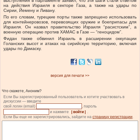
выступления в парламенте заявил, что эти шаги стали ответом
на действия Израиля в секторе Газа, а также на удары по
Сирии, Йемену и Ливану.
По его словам, турецкие порты также запрещено использовать
для контейнеровозов, перевозящих оружие и боеприпасы для
Израиля. Он назвал правительство Израиля “расистским”, а
военную операцию против ХАМАС в Газе — “геноцидом”.
Фидан также обвинил Израиль в расширении оккупации
Голанских высот и атаках на сирийскую территорию, включая
удары по Дамаску.
версия для печати >>
Что скажете, Аноним?
Если Вы зарегистрированный пользователь и хотите участвовать в
дискуссии — введите
свой логин (email)
, пароль
и нажмите
| войти |
.
Если Вы еще не зарегистрировались, зайдите на
страницу регистрации
.