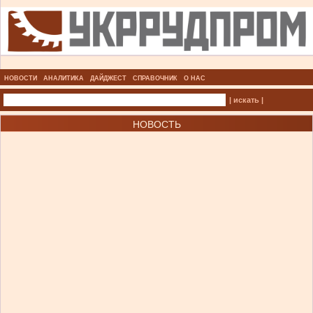
НОВОСТИ
АНАЛИТИКА
ДАЙДЖЕСТ
СПРАВОЧНИК
О НАС
| искать |
НОВОСТЬ