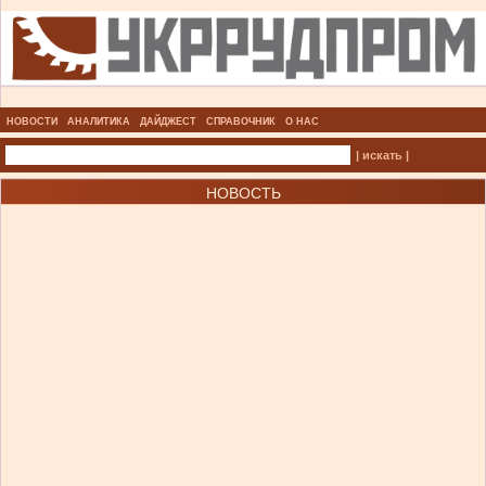
НОВОСТИ
АНАЛИТИКА
ДАЙДЖЕСТ
СПРАВОЧНИК
О НАС
| искать |
НОВОСТЬ