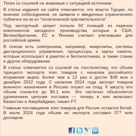
Times со ссылкой на знакомые с ситуацией источники.
В статье издания на сайте отмечается, что власти Турции, по
мнению собеседников, не заявили о введенных ограничениях
публично из-за их “политической чувствительности”.
Под экспортный запрет попали 50 позиций из перечня
компонентов западного производства, которые в США,
Великобритании, ЕС и Японии считают ключевыми для
российской армии.
В списке есть электроника, например, микрочипы, системы
дистанционного управления, процессоры и карты памяти,
которые используют в ракетах и беспилотниках, а также станки
и другое оборудование.
В статье отмечается со ссылкой на госстатистику, что объем
турецкого экспорта этих товаров с началом российского
вторжения вырос более чем в 12 раз и достиг $38 млн к
декабрю 2022 года. С началом 2024 года экспорт товаров
военного назначения в Россию пошел на спад. К августу его
объем снизился до $4,1 млн. Это частично объясняется
удлинением цепочки поставок — теперь в нее включают
Казахстан и Азербайджан, пишет FT.
Главным поставщиком этих товаров для России остается Китай.
В июле 2024 года объем их экспорта составил 377 млн
долларов.