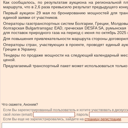
Как сообщалось, по результатам аукциона на региональной п
маршрута, что в 2,6 раза превысило результат предыдущего конкур
Первый аукцион 29 мая по бронированию мощностей для трансп
единой заявки от участников.
Операторы газотранспортных систем Болгарии, Греции, Молдовы,
болгарская Bulgartransgaz EAD, греческая DESFA SA, румынска
для поставок природного газа на период с июня по октябрь 2025 
Для повышения привлекательности маршрута стороны договорилис
Операторы стран, участвующих в проекте, проводят единый аук
Греции в Украину.
Тендеры по продаже мощности на следующий календарный месяц
ценой.
Предлагаемый транспортный пакет может использоваться только д
Что скажете, Аноним?
Если Вы зарегистрированный пользователь и хотите участвовать в дискусс
свой логин (email)
, пароль
Если Вы еще не зарегистрировались, зайдите на
страницу регистрации
.