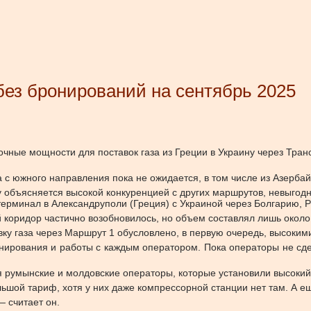
без бронирований на сентябрь 2025
чные мощности для поставок газа из Греции в Украину через Тран
а с южного направления пока не ожидается, в том числе из Азерба
у объясняется высокой конкуренцией с других маршрутов, невыго
терминал в Александруполи (Греция) с Украиной через Болгарию,
коридор частично возобновилось, но объем составлял лишь около 0
вку газа через Маршрут 1 обусловлено, в первую очередь, высоки
нирования и работы с каждым оператором. Пока операторы не сде
 румынские и молдовские операторы, которые установили высокий
ьшой тариф, хотя у них даже компрессорной станции нет там. А 
— считает он.