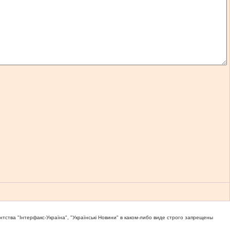
тва "Iнтерфакс-Україна", "Українськi Новини" в каком-либо виде строго запрещены