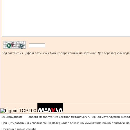
Код состоит из цифр и латинских букв, изображенных на картинке. Для перезагрузки кода
(c) Укррудпром — новости металлургии: цветная металлургия, черная металлургия, мета
При цитировании и использовании материалов ссылка на
www.ukrrudprom.ua
обязательна.
Сделано в miavia estudia.