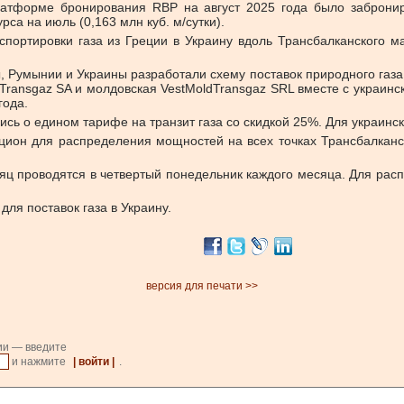
латформе бронирования RBP на август 2025 года было забронир
са на июль (0,163 млн куб. м/сутки).
ортировки газа из Греции в Украину вдоль Трансбалканского ма
 Румынии и Украины разработали схему поставок природного газа и
я Transgaz SA и молдовская VestMoldTransgaz SRL вместе с украи
года.
ь о едином тарифе на транзит газа со скидкой 25%. Для украинск
цион для распределения мощностей на всех точках Трансбалканс
 проводятся в четвертый понедельник каждого месяца. Для рас
ля поставок газа в Украину.
версия для печати >>
ии — введите
и нажмите
| войти |
.