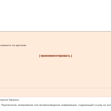
 кликните на картинке.
| прокомментировать |
ллургия Украины
 Перепечатка, копирование или воспроизведение информации, содержащей ссылку на агентс