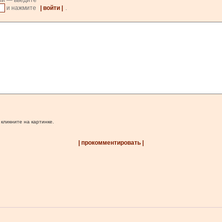
ии — введите
и нажмите
| войти |
.
 кликните на картинке.
| прокомментировать |