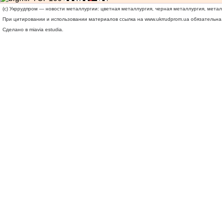
(c) Укррудпром — новости металлургии: цветная металлургия, черная металлургия, мета
При цитировании и использовании материалов ссылка на
www.ukrrudprom.ua
обязательна.
Сделано в miavia estudia.