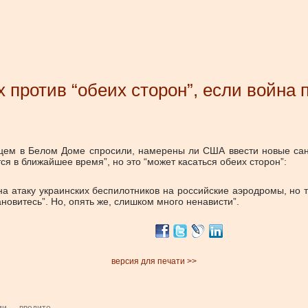
 против “обеих сторон”, если война
ем в Белом Доме спросили, намерены ли США ввести новые санк
ится в ближайшее время”, но это “может касаться обеих сторон”:
а атаку украинских беспилотников на российские аэродромы, но то
ановитесь”. Но, опять же, слишком много ненависти”.
версия для печати >>