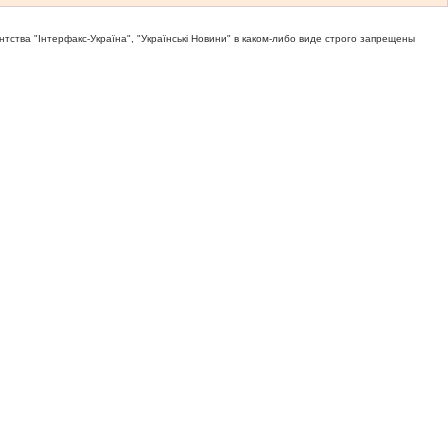
тва "Iнтерфакс-Україна", "Українськi Новини" в каком-либо виде строго запрещены