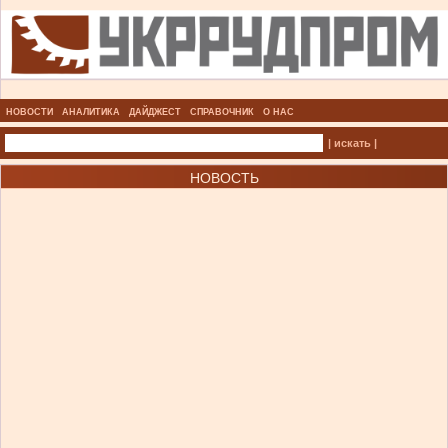
НОВОСТИ
АНАЛИТИКА
ДАЙДЖЕСТ
СПРАВОЧНИК
О НАС
| искать |
НОВОСТЬ