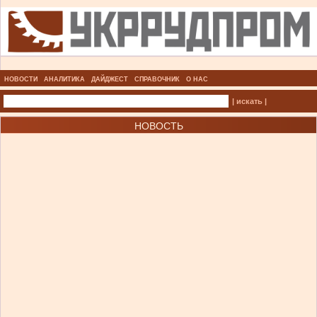
НОВОСТИ
АНАЛИТИКА
ДАЙДЖЕСТ
СПРАВОЧНИК
О НАС
| искать |
НОВОСТЬ