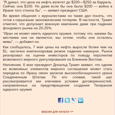
“Я думал, что цена на нефть взлетит до $200—$250 за баррель.
Сейчас она $100. Но даже если бы она была $200 — война в
Иране того стоила бы”, — заявил президент США.
Во время общения с журналистами он также дал понять, что
готов к серьезным экономическим потерям. В частности, Трамп
отметил, что допускает военную кампанию даже при падении
фондового рынка на 20-25%.
“Иран не может иметь ядерного оружия, потому что, какими бы
жесткими они ни являются, мы хотим, чтобы они остались
живы”, — добавил он.
Как сообщалось, 7 мая цены на нефть выросли более чем на
$1, частично компенсировав резкое падение накануне. Рынок
реагировал на оценки инвесторов по поводу перспектив
возможного мирного урегулирования на Ближнем Востоке.
Напомним, 6 мая президент Дональд Трамп заявил, что одним
из возможных элементов мирного соглашения может стать
передача по Ирану своих запасов высокообогащенного урана
Соединенным Штатам. По его словам, такой шаг
рассматривается как ключевое условие договоренностей,
направленных на предотвращение создания Тегераном
ядерного оружия.
версия для печати >>