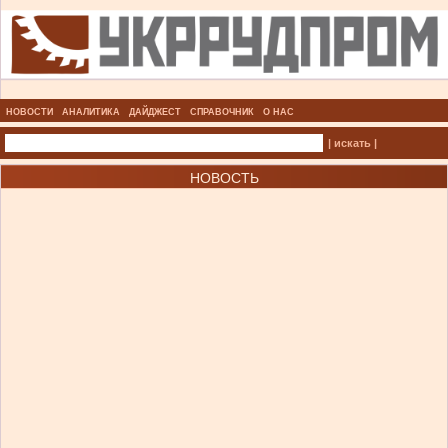
НОВОСТИ
АНАЛИТИКА
ДАЙДЖЕСТ
СПРАВОЧНИК
О НАС
| искать |
НОВОСТЬ