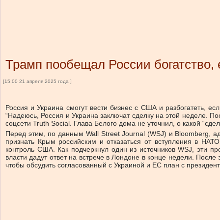
Трамп пообещал России богатство, 
[15:00 21 апреля 2025 года ]
Россия и Украина смогут вести бизнес с США и разбогатеть, ес
“Надеюсь, Россия и Украина заключат сделку на этой неделе. По
соцсети Truth Social. Глава Белого дома не уточнил, о какой “сде
Перед этим, по данным Wall Street Journal (WSJ) и Bloomberg
признать Крым российским и отказаться от вступления в НАТ
контроль США. Как подчеркнул один из источников WSJ, эти пр
власти дадут ответ на встрече в Лондоне в конце недели. Посл
чтобы обсудить согласованный с Украиной и ЕС план с президе