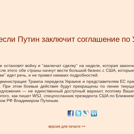
если Путин заключит соглашение по 
ли остановят войну и “заключат сделку” на неделе, которая закон
сле этого обе страны начнут вести большой бизнес с США, которы
лке” идет речь, и не привел никаких подробностей.
, администрация Трампа передела Украине и представителям ЕС п
О. При этом боевые действия будут прекращены по линии текущ
едложения — не единственный доступный вариант, поэтому Вашин
е этого, как пишет WSJ, спецпосланник президента США по Ближнем
нтом РФ Владимиром Путиным.
версия для печати >>