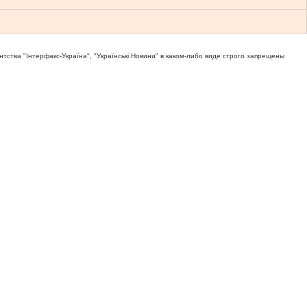
тва "Iнтерфакс-Україна", "Українськi Новини" в каком-либо виде строго запрещены