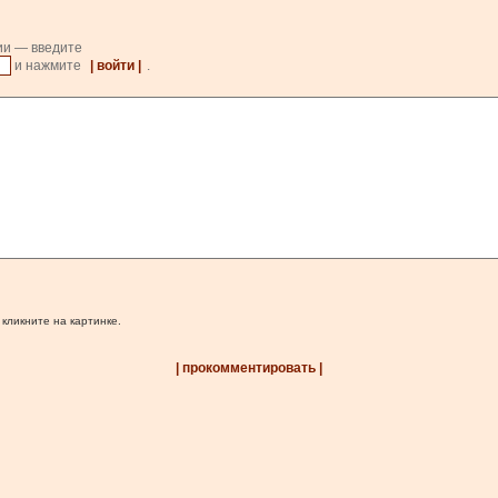
ии — введите
и нажмите
| войти |
.
 кликните на картинке.
| прокомментировать |