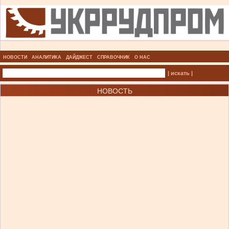
НОВОСТИ
АНАЛИТИКА
ДАЙДЖЕСТ
СПРАВОЧНИК
О НАС
| искать |
НОВОСТЬ