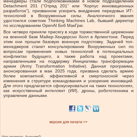
менеджеры стали подполковниками в новом подразделении
Detachment 201 (“Отряд 201” или “Корпус инновационных
разработок”), призванном ускорить внедрение передовых ИТ-
технологий в Вооруженные силы. Аналогичного звания
удостоился советник Thinking Machines Lab, бывший директор
по исследованиям OpenAI Боб МакГрю.
Все четверо приняли присягу в ходе торжественной церемонии
на военной базе Майер-Хендерсон Холл в Арлингтоне. Перед
этим они прошли базовую военную подготовку. Задачей топ-
менеджеров станет консультирование Вооруженных сил по
вопросам применения новых технологий в потенциальных
конфликтах будущего, а также работа над проектами,
направленными на поддержку Инициативы трансформации
армии (Army Transformation Initiative). Данная программа,
анонсированная в мае 2025 года, призвана сделать армию
более компактной, эффективной и смертоносной через
изменения в структуре командования и ускорение инноваций.
Для этого предлагается сфокусироваться на таких технологиях,
как искусственный интеллект (ИИ), дроны, робототехника и
управление данными.
версия для печати >>