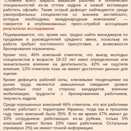
“Сложнее всего закрыть вакансии рабочих и технических
специальностей из-за оттока кадров и низкой мотивации
работать офлайн. Также острый дефицит наблюдается среди
узкопрофильных специалистов со знанием английского,
которые необходимы международным компаниям”, —
говорится в опубликованных пресс-службой ассоциации
результатах исследования
.
Подчеркивается, что, кроме них, трудно найти менеджеров по
продажам и руководителей среднего звена, поскольку их
работа требует постоянного присутствия, а возможности
бронирования ограничены.
Кроме того, 46% компаний отметили, что выезд молодых
специалистов в возрасте 18-22 лет имел определенное или
значительное влияние на деятельность. 42% не ощутили
влияния, 12% отметили пока не имеют достаточно данных для
оценки.
Кроме дефицита рабочей силы, ключевыми тенденциями на
рынке труда являются завышенные ожидания уровня
заработных плат со стороны кандидатов, влияние
мобилизации, трудности с бронированием работников,
текучесть кадров.
Среди опрошенных компаний 46% отметили, что все работники
сейчас работают с территории Украины, тогда как в прошлом
году таких компаний было 35%. В то же время 47% имеют до
10% сотрудников, работающих из-за рубежа, только 5%
компаний имеют более 10% таких работников. Остальные
(примерно 2%) не имеют точной информации.