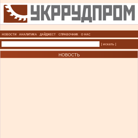
НОВОСТИ
АНАЛИТИКА
ДАЙДЖЕСТ
СПРАВОЧНИК
О НАС
| искать |
НОВОСТЬ