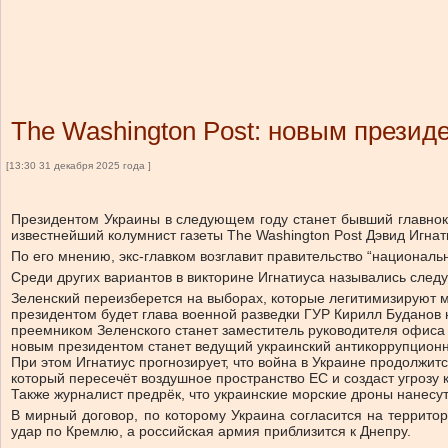
The Washington Post: новым прези
[13:30 31 декабря 2025 года ]
Президентом Украины в следующем году станет бывший главнок
известнейший колумнист газеты The Washington Post Дэвид Игнат
По его мнению, экс-главком возглавит правительство “националь
Среди других вариантов в викторине Игнатиуса назывались след
Зеленский переизберется на выборах, которые легитимизируют 
президентом будет глава военной разведки ГУР Кирилл Буданов 
преемником Зеленского станет заместитель руководителя офиса
новым президентом станет ведущий украинский антикоррупционны
При этом Игнатиус прогнозирует, что война в Украине продолжит
который пересечёт воздушное пространство ЕС и создаст угрозу
Также журналист предрёк, что украинские морские дроны нанесут
В мирный договор, по которому Украина согласится на территор
удар по Кремлю, а российская армия приблизится к Днепру.