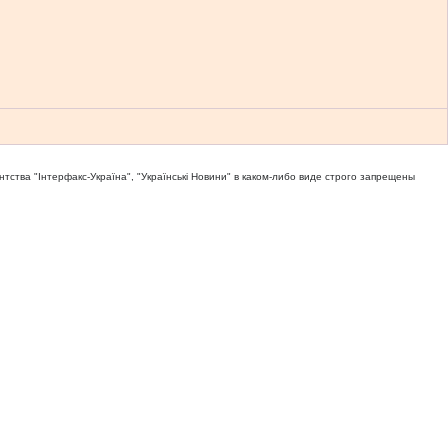
тва "Iнтерфакс-Україна", "Українськi Новини" в каком-либо виде строго запрещены