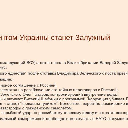
дентом Украины станет Залужный
омандующий ВСУ, а ныне посол в Великобритании Валерий Залужн
иус.
ного единства” после отставки Владимира Зеленского с поста прези
ующие:
мирное соглашение с Россией;
несмотря на разоблачение его тайных переговоров с Россией;
 Зеленского Олег Татаров, контролирующий внутренние дела;
й активист Виталий Шабунин с программой “Коррупция убивает. П
ся и станет “кровавым тупиком”. Более того: вероятно расширение 
 катастрофы с гражданским самолётом.
 серьёзный удар по российскому теневому флоту и сократят экспор
иальный компромисс и пообещает не вступать в НАТО, колумнист н