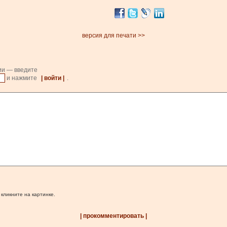
версия для печати >>
ии — введите
и нажмите
| войти |
.
 кликните на картинке.
| прокомментировать |