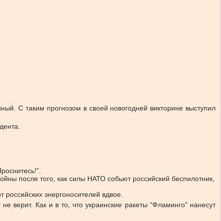
ый. С таким прогнозом в своей новогодней викторине выступил
дента.
роснитесь!”.
войны после того, как силы НАТО собьют российский беспилотник,
т российских энергоносителей вдвое.
е верит. Как и в то, что украинские ракеты “Фламинго” нанесут