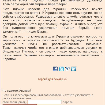
нехватку войск”, однако победа республиканца Дональда
Трампа “ускорит эти мирные переговоры”.
“Это плохие новости для Украины. Российские войска
продвигаются на восток. У Украины все еще есть оружие, но ее
войска разбросаны. Разведывательные службы считают, что у
нее скоро закончатся солдаты. Республиканцы не хотят
одобрять дополнительную помощь Украине, и Киев знает, что
без существенного увеличения помощи борьба скоро
закончится”, — пишет Барнс.
Он полагает, что ключевым для Украины окажется вопрос не
территорий, а гарантий безопасности на будущее. При этом
членство в НАТО “не рассматривается”. Возможно,
Трамп захочет, чтобы его считали добивающимся уступки от
Владимира Путина, и он склонит главу Кремля, например, к
разрешению Украине некоторой экономической интеграции с
Европой.
версия для печати >>
Что скажете, Аноним?
Если Вы зарегистрированный пользователь и хотите участвовать в
дискуссии — введите
свой логин (email)
, пароль