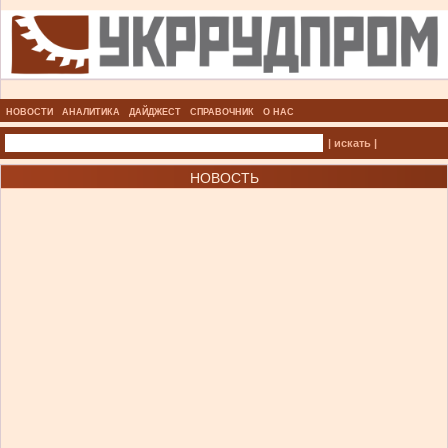
НОВОСТИ
АНАЛИТИКА
ДАЙДЖЕСТ
СПРАВОЧНИК
О НАС
| искать |
НОВОСТЬ