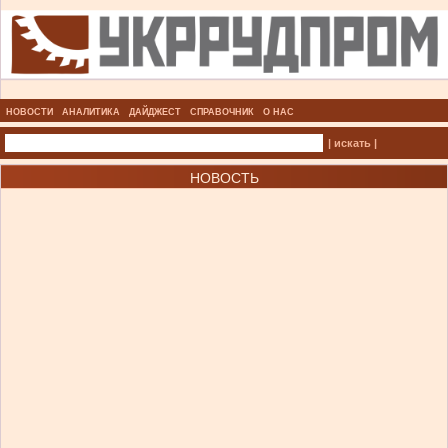
НОВОСТИ
АНАЛИТИКА
ДАЙДЖЕСТ
СПРАВОЧНИК
О НАС
| искать |
НОВОСТЬ