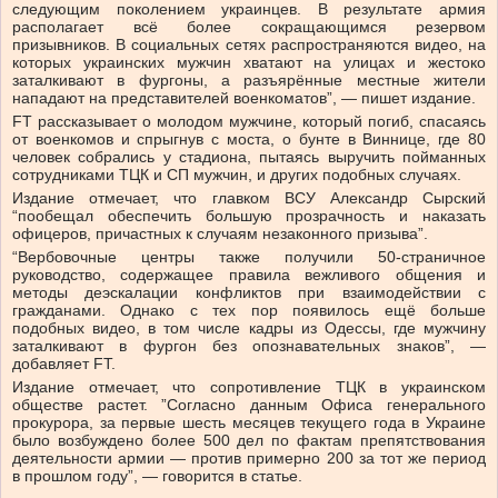
следующим поколением украинцев. В результате армия
располагает всё более сокращающимся резервом
призывников. В социальных сетях распространяются видео, на
которых украинских мужчин хватают на улицах и жестоко
заталкивают в фургоны, а разъярённые местные жители
нападают на представителей военкоматов”, — пишет издание.
FT рассказывает о молодом мужчине, который погиб, спасаясь
от военкомов и спрыгнув с моста, о бунте в Виннице, где 80
человек собрались у стадиона, пытаясь выручить пойманных
сотрудниками ТЦК и СП мужчин, и других подобных случаях.
Издание отмечает, что главком ВСУ Александр Сырский
“пообещал обеспечить большую прозрачность и наказать
офицеров, причастных к случаям незаконного призыва”.
“Вербовочные центры также получили 50-страничное
руководство, содержащее правила вежливого общения и
методы деэскалации конфликтов при взаимодействии с
гражданами. Однако с тех пор появилось ещё больше
подобных видео, в том числе кадры из Одессы, где мужчину
заталкивают в фургон без опознавательных знаков”, —
добавляет FT.
Издание отмечает, что сопротивление ТЦК в украинском
обществе растет. ”Согласно данным Офиса генерального
прокурора, за первые шесть месяцев текущего года в Украине
было возбуждено более 500 дел по фактам препятствования
деятельности армии — против примерно 200 за тот же период
в прошлом году”, — говорится в статье.