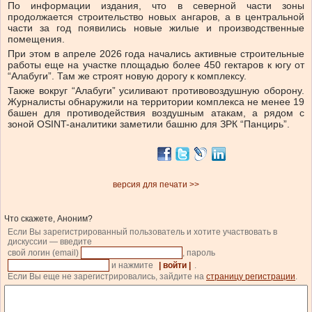
По информации издания, что в северной части зоны
продолжается строительство новых ангаров, а в центральной
части за год появились новые жилые и производственные
помещения.
При этом в апреле 2026 года начались активные строительные
работы еще на участке площадью более 450 гектаров к югу от
“Алабуги”. Там же строят новую дорогу к комплексу.
Также вокруг “Алабуги” усиливают противовоздушную оборону.
Журналисты обнаружили на территории комплекса не менее 19
башен для противодействия воздушным атакам, а рядом с
зоной OSINT-аналитики заметили башню для ЗРК “Панцирь”.
версия для печати >>
Что скажете, Аноним?
Если Вы зарегистрированный пользователь и хотите участвовать в
дискуссии — введите
свой логин (email)
, пароль
и нажмите
| войти |
.
Если Вы еще не зарегистрировались, зайдите на
страницу регистрации
.