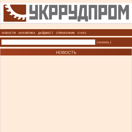
НОВОСТИ
АНАЛИТИКА
ДАЙДЖЕСТ
СПРАВОЧНИК
О НАС
| искать |
НОВОСТЬ