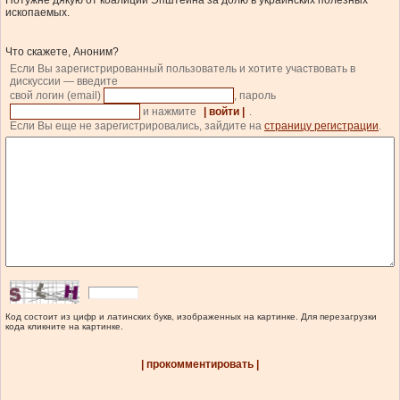
Потужне дякую от коалиции Эпштейна за долю в украинских полезных
ископаемых.
Что скажете, Аноним?
Если Вы зарегистрированный пользователь и хотите участвовать в
дискуссии — введите
свой логин (email)
, пароль
и нажмите
| войти |
.
Если Вы еще не зарегистрировались, зайдите на
страницу регистрации
.
Код состоит из цифр и латинских букв, изображенных на картинке. Для перезагрузки
кода кликните на картинке.
| прокомментировать |