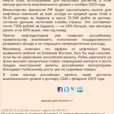
нефти Urals, используемая для налоговых расчётов, в этом
месяце достигла максимального уровня с октября 2023 года.
Министерство финансов РФ будет рассчитывать налоги для
нефтяных компаний за май, исходя из средней цены Urals в
94,87 доллара за баррель и курса 76,938 рубля за доллар,
согласно данным налоговой службы страны. Это составляет
почти 7300 рублей за баррель — на 18% больше, чем месяцем
ранее, и на 60% выше, чем год назад.
Приток нефтедолларов уже позволил российскому
правительству возобновить пополнение государственного
резервного фонда и не сокращать неприоритетные расходы.
Bloomberg отмечает, что эффект от нефтяного бума,
вызванного войной на Ближнем Востоке, был бы ещё сильнее,
если бы не укрепление российской валюты. Рубль укрепился на
фоне высоких процентных ставок, сокращения импорта и роста
продаж иностранной валюты российскими экспортерами
благодаря глобальному росту цен на сырьевые товары.
В этом месяце российская валюта также достигла
максимального уровня к доллару США с февраля 2023 года.
версия для печати >>
[2026-05-15 11:46:46] [ Аноним с адреса 91.225.95.* ]