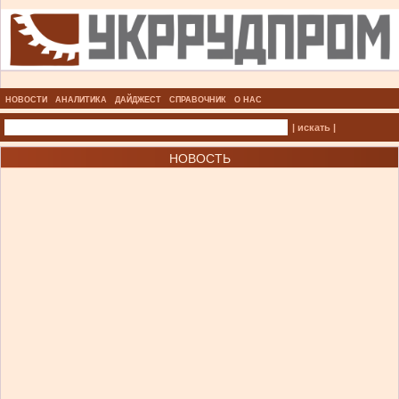
НОВОСТИ
АНАЛИТИКА
ДАЙДЖЕСТ
СПРАВОЧНИК
О НАС
| искать |
НОВОСТЬ