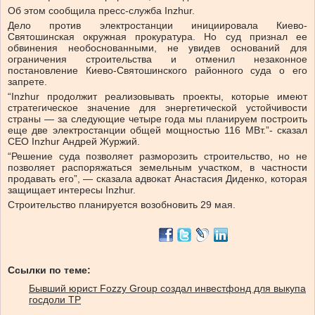
Об этом сообщила пресс-служба Inzhur.
Дело против электростанции инициировала Киево-
Святошинская окружная прокуратура. Но суд признал ее
обвинения необоснованными, не увидев оснований для
ограничения строительства и отменил незаконное
постановление Киево-Святошинского районного суда о его
запрете.
“Inzhur продолжит реализовывать проекты, которые имеют
стратегическое значение для энергетической устойчивости
страны — за следующие четыре года мы планируем построить
еще две электростанции общей мощностью 116 МВт.”
-
сказал
СЕО Inzhur Андрей Журжий.
“Решение суда позволяет разморозить строительство, но не
позволяет распоряжаться земельным участком, в частности
продавать его”, — сказала адвокат Анастасия Диденко, которая
защищает интересы Inzhur.
Строительство планируется возобновить 29 мая.
Ссылки по теме:
Бывший юрист Fozzy Group создал инвестфонд для выкупа
госдоли ТР