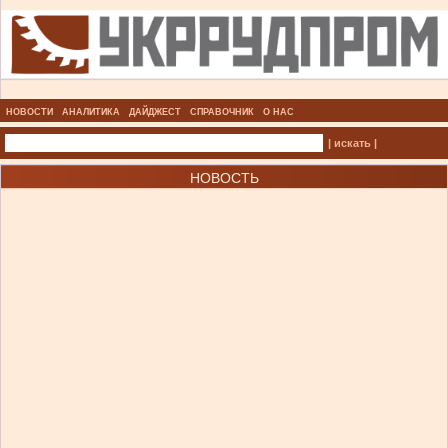
НОВОСТИ
АНАЛИТИКА
ДАЙДЖЕСТ
СПРАВОЧНИК
О НАС
| искать |
НОВОСТЬ