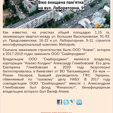
Как известно, на участках общей площадью 1,15 га,
занимающих квартал между ул. Большая Васильковская, 91-93,
ул. Предславинская, 16-22 и ул. Лабораторная, 9-11, строится
многофункциональный комплекс Metropole.
Сначала заказчиком строительства было ООО “Ковчег”, которое
в 2017-2019 годах заменило ООО “Скайпроджект”.
Владельцем ООО “Скайпроджект” является владелец
корпорации “Альтис-Холдинг” Александр Глимбовский. Его дочь
Екатерина Глимбовская в 2020 году безуспешно
баллотировалась в Киевсовет от ВО “Батькивщина”. Ее муж —
Роман Насиров, бывший руководитель ГФС Украины,
обвиняемый по “газовому” делу НАБУ. В 2017 году
совладельцем ООО “Скайпроджект” вместе с Александром
Глимбовским был фонд “Финансист”, бенефициарным
владельцем которого был Вагиф Алиев.