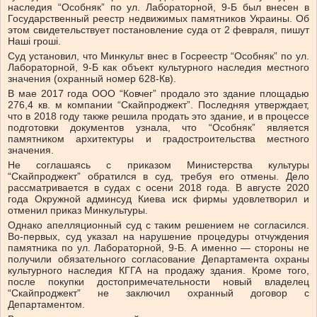
наследия “Особняк” по ул. Лабораторной, 9-Б был внесен в
Государственный реестр недвижимых памятников Украины. Об
этом свидетельствует постановление суда от 2 февраля, пишут
Наші гроші.
Суд установил, что Минкульт внес в Госреестр “Особняк” по ул.
Лабораторной, 9-Б как объект культурного наследия местного
значения (охранный номер 628-Кв).
В мае 2017 года ООО “Ковчег” продало это здание площадью
276,4 кв. м компании “Скайпроджект”. Последняя утверждает,
что в 2018 году также решила продать это здание, и в процессе
подготовки документов узнала, что “Особняк” является
памятником архитектуры и градостроительства местного
значения.
Не соглашаясь с приказом Министерства культуры
“Скайпроджект” обратился в суд, требуя его отмены. Дело
рассматривается в судах с осени 2018 года. В августе 2020
года Окружной админсуд Киева иск фирмы удовлетворил и
отменил приказ Минкультуры.
Однако апелляционный суд с таким решением не согласился.
Во-первых, суд указал на нарушение процедуры отчуждения
памятника по ул. Лабораторной, 9-Б. А именно — стороны не
получили обязательного согласование Департамента охраны
культурного наследия КГГА на продажу здания. Кроме того,
после покупки достопримечательности новый владелец
“Скайпроджект” не заключил охранный договор с
Департаментом.