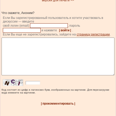
версия для печати >>
Что скажете, Аноним?
Если Вы зарегистрированный пользователь и хотите участвовать в
дискуссии — введите
свой логин (email)
, пароль
и нажмите
| войти |
.
Если Вы еще не зарегистрировались, зайдите на
страницу регистрации
.
Код состоит из цифр и латинских букв, изображенных на картинке. Для перезагрузки
кода кликните на картинке.
| прокомментировать |