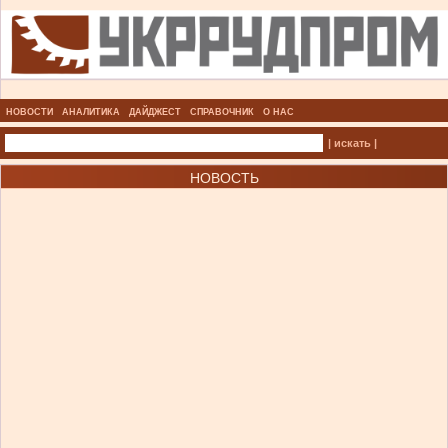
НОВОСТИ
АНАЛИТИКА
ДАЙДЖЕСТ
СПРАВОЧНИК
О НАС
| искать |
НОВОСТЬ